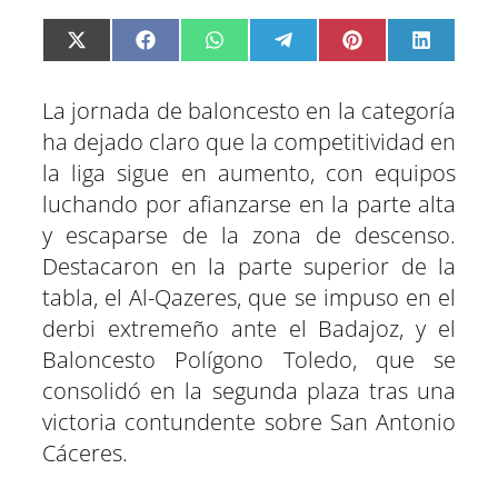
C
C
C
C
C
C
X
F
W
T
P
L
o
o
o
o
o
o
(
a
h
e
i
i
m
m
m
m
m
m
T
c
a
l
n
n
p
p
p
p
p
p
w
e
t
e
t
k
a
a
a
a
a
a
i
b
s
g
e
e
La jornada de baloncesto en la categoría
r
r
r
r
r
r
t
o
A
r
r
d
t
t
t
t
t
t
t
o
p
a
e
I
ha dejado claro que la competitividad en
i
i
i
i
i
i
e
k
p
m
s
n
r
r
r
r
r
r
r
t
e
e
e
e
e
e
)
la liga sigue en aumento, con equipos
n
n
n
n
n
n
luchando por afianzarse en la parte alta
y escaparse de la zona de descenso.
Destacaron en la parte superior de la
tabla, el Al-Qazeres, que se impuso en el
derbi extremeño ante el Badajoz, y el
Baloncesto Polígono Toledo, que se
consolidó en la segunda plaza tras una
victoria contundente sobre San Antonio
Cáceres.