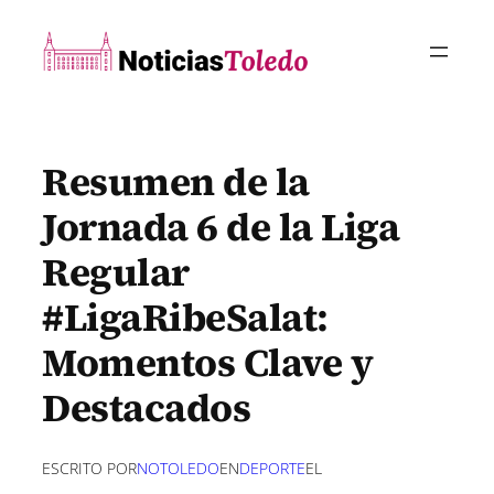
Saltar
al
contenido
Resumen de la
Jornada 6 de la Liga
Regular
#LigaRibeSalat:
Momentos Clave y
Destacados
ESCRITO POR
NOTOLEDO
EN
DEPORTE
EL