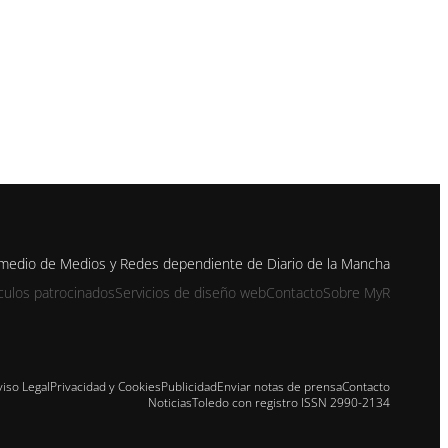
 medio de Medios y Redes dependiente de Diario de la Mancha
ículos patrocinados
Servicios de diseño web
Contacto
Sobre MyR
viso Legal
Privacidad y Cookies
Publicidad
Enviar notas de prensa
Contacto
NoticiasToledo con registro ISSN 2990-2134