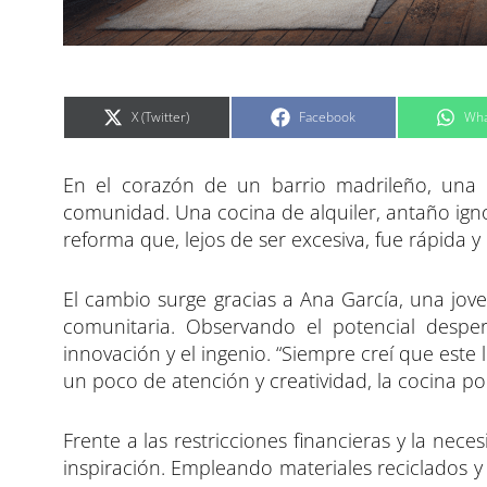
C
C
C
X (Twitter)
Facebook
Wha
o
o
o
m
m
m
p
p
p
a
a
a
En el corazón de un barrio madrileño, una 
r
r
r
t
t
t
i
i
i
comunidad. Una cocina de alquiler, antaño ign
r
r
r
e
e
e
reforma que, lejos de ser excesiva, fue rápida 
n
n
n
El cambio surge gracias a Ana García, una joven
comunitaria. Observando el potencial desp
innovación y el ingenio. “Siempre creí que este
un poco de atención y creatividad, la cocina pod
Frente a las restricciones financieras y la nec
inspiración. Empleando materiales reciclados y 