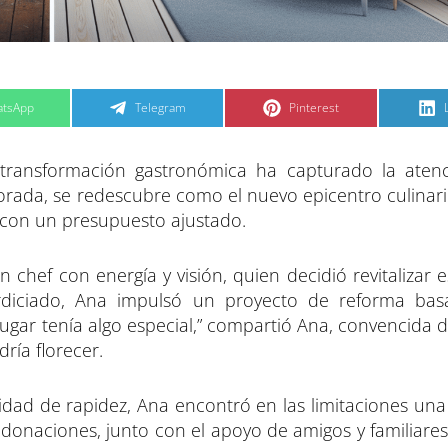
C
C
tsApp
Telegram
Pinterest
o
o
m
m
p
p
a
a
transformación gastronómica ha capturado la aten
r
r
t
t
t
i
i
i
orada, se redescubre como el nuevo epicentro culinari
r
r
e
e
y con un presupuesto ajustado.
n
n
 chef con energía y visión, quien decidió revitalizar 
erdiciado, Ana impulsó un proyecto de reforma bas
 lugar tenía algo especial,” compartió Ana, convencida
ría florecer.
esidad de rapidez, Ana encontró en las limitaciones un
donaciones, junto con el apoyo de amigos y familiares