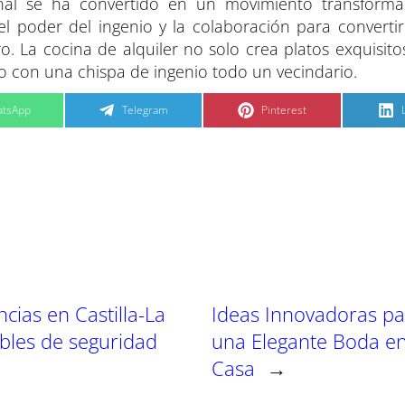
al se ha convertido en un movimiento transforma
l poder del ingenio y la colaboración para convertir
. La cocina de alquiler no solo crea platos exquisito
do con una chispa de ingenio todo un vecindario.
C
C
tsApp
Telegram
Pinterest
o
o
m
m
p
p
a
a
r
r
t
t
t
i
i
i
r
r
e
e
n
n
cias en Castilla-La
Ideas Innovadoras pa
bles de seguridad
una Elegante Boda e
Casa
→