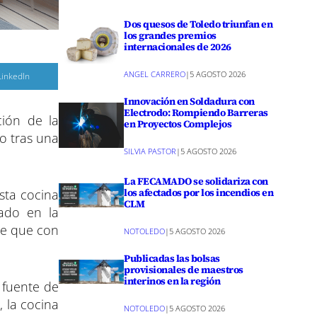
Dos quesos de Toledo triunfan en
los grandes premios
internacionales de 2026
ANGEL CARRERO
|
5 AGOSTO 2026
C
LinkedIn
o
m
Innovación en Soldadura con
p
a
Electrodo: Rompiendo Barreras
ción de la
r
en Proyectos Complejos
o tras una
r
SILVIA PASTOR
|
5 AGOSTO 2026
e
n
La FECAMADO se solidariza con
los afectados por los incendios en
esta cocina
CLM
ado en la
 de que con
NOTOLEDO
|
5 AGOSTO 2026
Publicadas las bolsas
provisionales de maestros
interinos en la región
a fuente de
, la cocina
NOTOLEDO
|
5 AGOSTO 2026