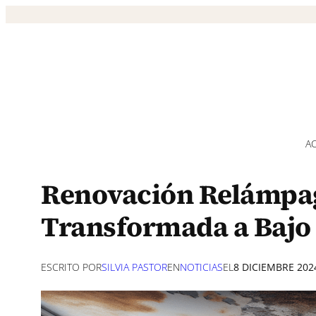
Saltar
al
contenido
A
Renovación Relámpag
Transformada a Bajo
ESCRITO POR
SILVIA PASTOR
EN
NOTICIAS
EL
8 DICIEMBRE 202