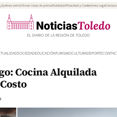
¿Quiénes somos?
Enviar notas de prensa
Publicidad
Privacidad y Cookies
Aviso Legal
Contact
EL DIARIO DE LA REGIÓN DE TOLEDO
CTUALIDAD
SOCIEDAD
EDUCACIÓN
TURISMO
CULTURA
DEPORTE
CONTAC
o: Cocina Alquilada
 Costo
4