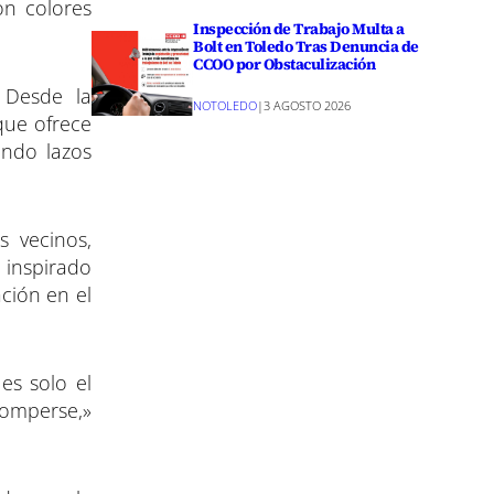
on colores
Inspección de Trabajo Multa a
Bolt en Toledo Tras Denuncia de
CCOO por Obstaculización
 Desde la
NOTOLEDO
|
3 AGOSTO 2026
que ofrece
ando lazos
s vecinos,
 inspirado
ción en el
es solo el
romperse,»