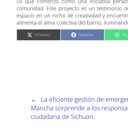
Lo que comenzó como una iniciativa person
comunidad. Este proyecto es un testimonio de
espacio en un nicho de creatividad y encuentro
alimenta el alma colectiva del barrio, iluminan
C
C
C
X (Twitter)
Facebook
Wha
o
o
o
m
m
m
p
p
p
a
a
a
r
r
r
t
t
t
i
i
i
r
r
r
e
e
e
n
n
n
←
La eficiente gestión de emergen
Mancha sorprende a los responsa
ciudadana de Sichuan.