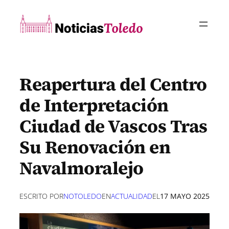
Saltar
al
contenido
Reapertura del Centro
de Interpretación
Ciudad de Vascos Tras
Su Renovación en
Navalmoralejo
ESCRITO POR
NOTOLEDO
EN
ACTUALIDAD
EL
17 MAYO 2025