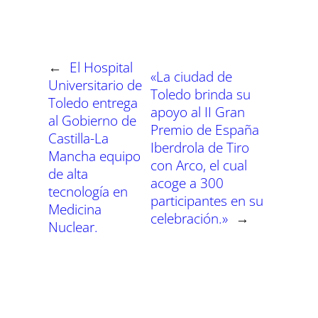
a
a
a
a
a
a
i
b
s
g
e
e
r
r
r
r
r
r
t
o
A
r
r
d
t
t
t
t
t
t
t
o
p
a
e
I
i
i
i
i
i
i
e
k
p
m
s
n
r
r
r
r
r
r
r
t
e
e
e
e
e
e
)
n
n
n
n
n
n
←
El Hospital
«La ciudad de
Universitario de
Toledo brinda su
Toledo entrega
apoyo al II Gran
al Gobierno de
Premio de España
Castilla-La
Iberdrola de Tiro
Mancha equipo
con Arco, el cual
de alta
acoge a 300
tecnología en
participantes en su
Medicina
celebración.»
→
Nuclear.