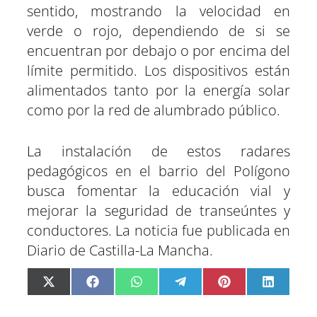
sentido, mostrando la velocidad en
verde o rojo, dependiendo de si se
encuentran por debajo o por encima del
límite permitido. Los dispositivos están
alimentados tanto por la energía solar
como por la red de alumbrado público.
La instalación de estos radares
pedagógicos en el barrio del Polígono
busca fomentar la educación vial y
mejorar la seguridad de transeúntes y
conductores. La noticia fue publicada en
Diario de Castilla-La Mancha.
C
C
C
C
C
C
X
F
W
T
P
L
o
o
o
o
o
o
(
a
h
e
i
i
m
m
m
m
m
m
T
c
a
l
n
n
p
p
p
p
p
p
w
e
t
e
t
k