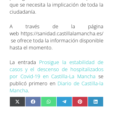
que se necesita la implicación de toda la
ciudadanía.
A través de la página
web https://sanidad.castillalamancha.es/
se ofrece toda la información disponible
hasta el momento.
La entrada
Prosigue la estabilidad de
casos y el descenso de hospitalizados
por Covid-19 en Castilla-La Mancha
se
publicó primero en
Diario de Castilla-la
Mancha
.
C
C
C
C
C
C
X
F
W
T
P
L
o
o
o
o
o
o
(
a
h
e
i
i
m
m
m
m
m
m
T
c
a
l
n
n
p
p
p
p
p
p
w
e
t
e
t
k