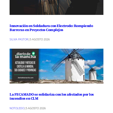
Innovación en Soldadura con Electrodo: Rompiendo
Barreras en Proyectos Complejos
SILVIA PASTOR
|
5 AGOSTO 2026
La FECAMADO se solidariza con los afectados por los
incendios en CLM
NOTOLEDO
|
5 AGOSTO 2026