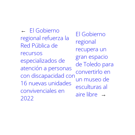
a
a
a
a
a
a
i
b
s
g
e
e
r
r
r
r
r
r
t
o
A
r
r
d
t
t
t
t
t
t
t
o
p
a
e
I
i
i
i
i
i
i
e
k
p
m
s
n
r
r
r
r
r
r
r
t
e
e
e
e
e
e
)
n
n
n
n
n
n
←
El Gobierno
El Gobierno
regional refuerza la
regional
Red Pública de
recupera un
recursos
gran espacio
especializados de
de Toledo para
atención a personas
convertirlo en
con discapacidad con
un museo de
16 nuevas unidades
esculturas al
convivenciales en
aire libre
→
2022