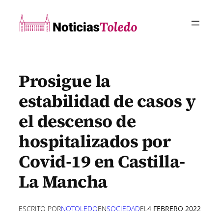
Saltar
al
contenido
Prosigue la
estabilidad de casos y
el descenso de
hospitalizados por
Covid-19 en Castilla-
La Mancha
ESCRITO POR
NOTOLEDO
EN
SOCIEDAD
EL
4 FEBRERO 2022