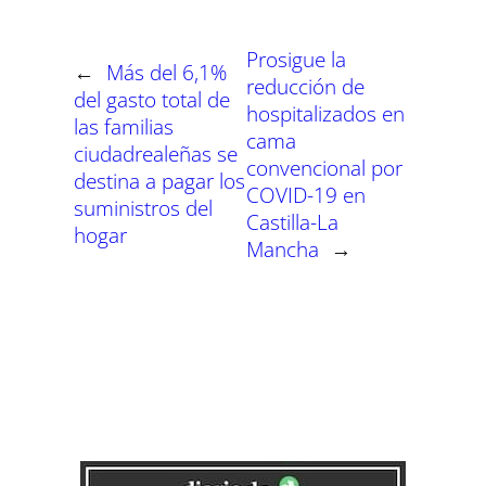
r
r
r
r
r
r
r
t
e
e
e
e
e
e
)
n
n
n
n
n
n
Prosigue la
←
Más del 6,1%
reducción de
del gasto total de
hospitalizados en
las familias
cama
ciudadrealeñas se
convencional por
destina a pagar los
COVID-19 en
suministros del
Castilla-La
hogar
Mancha
→