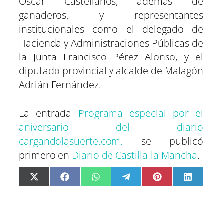
Óscar Castellanos, además de
ganaderos, y representantes
institucionales como el delegado de
Hacienda y Administraciones Públicas de
la Junta Francisco Pérez Alonso, y el
diputado provincial y alcalde de Malagón
Adrián Fernández.
La entrada
Programa especial por el
aniversario del diario
cargandolasuerte.com.
se publicó
primero en
Diario de Castilla-la Mancha
.
C
C
C
C
C
C
X
F
W
T
P
L
o
o
o
o
o
o
(
a
h
e
i
i
m
m
m
m
m
m
T
c
a
l
n
n
p
p
p
p
p
p
w
e
t
e
t
k
a
a
a
a
a
a
i
b
s
g
e
e
r
r
r
r
r
r
t
o
A
r
r
d
t
t
t
t
t
t
t
o
p
a
e
I
i
i
i
i
i
i
e
k
p
m
s
n