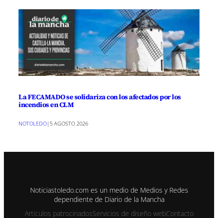
La FECAMADO se solidariza con los afectados por los
incendios en CLM
NOTOLEDO
|
5 AGOSTO 2026
Noticiastoledo.com es un medio de Medios y Redes
dependiente de Diario de la Mancha
Artículos patrocinados
Servicios de diseño web
Contacto