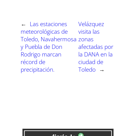
t
t
t
t
t
t
t
o
p
a
e
I
i
i
i
i
i
i
e
k
p
m
s
n
r
r
r
r
r
r
r
t
e
e
e
e
e
e
)
n
n
n
n
n
n
←
Las estaciones
Velázquez
meteorológicas de
visita las
Toledo, Navahermosa
zonas
y Puebla de Don
afectadas por
Rodrigo marcan
la DANA en la
récord de
ciudad de
precipitación.
Toledo
→