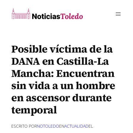
Saltar
al
contenido
Posible víctima de la
DANA en Castilla-La
Mancha: Encuentran
sin vida a un hombre
en ascensor durante
temporal
ESCRITO POR
NOTOLEDO
EN
ACTUALIDAD
EL