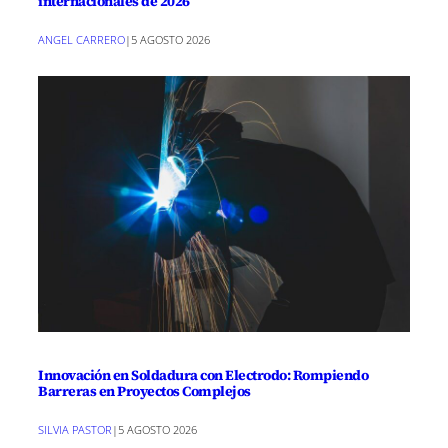
internacionales de 2026
ANGEL CARRERO
|
5 AGOSTO 2026
Innovación en Soldadura con Electrodo: Rompiendo
Barreras en Proyectos Complejos
SILVIA PASTOR
|
5 AGOSTO 2026