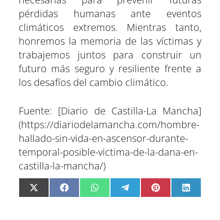
pérdidas humanas ante eventos
climáticos extremos. Mientras tanto,
honremos la memoria de las víctimas y
trabajemos juntos para construir un
futuro más seguro y resiliente frente a
los desafíos del cambio climático.
Fuente: [Diario de Castilla-La Mancha]
(https://diariodelamancha.com/hombre-
hallado-sin-vida-en-ascensor-durante-
temporal-posible-victima-de-la-dana-en-
castilla-la-mancha/)
C
C
C
C
C
C
X
F
W
T
P
L
o
o
o
o
o
o
(
a
h
e
i
i
m
m
m
m
m
m
T
c
a
l
n
n
p
p
p
p
p
p
w
e
t
e
t
k
a
a
a
a
a
a
i
b
s
g
e
e
r
r
r
r
r
r
t
o
A
r
r
d