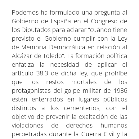
m
m
m
m
m
m
T
c
a
l
n
n
p
p
p
p
p
p
w
e
t
e
t
k
a
a
a
a
a
a
i
b
s
g
e
e
Podemos ha formulado una pregunta al
r
r
r
r
r
r
t
o
A
r
r
d
t
t
t
t
t
t
t
o
p
a
e
I
Gobierno de España en el Congreso de
i
i
i
i
i
i
e
k
p
m
s
n
r
r
r
r
r
r
r
t
e
e
e
e
e
e
)
los Diputados para aclarar “cuándo tiene
n
n
n
n
n
n
previsto el Gobierno cumplir con la Ley
de Memoria Democrática en relación al
Alcázar de Toledo”. La formación política
enfatiza la necesidad de aplicar el
artículo 38.3 de dicha ley, que prohíbe
que los restos mortales de los
protagonistas del golpe militar de 1936
estén enterrados en lugares públicos
distintos a los cementerios, con el
objetivo de prevenir la exaltación de las
violaciones de derechos humanos
perpetradas durante la Guerra Civil y la