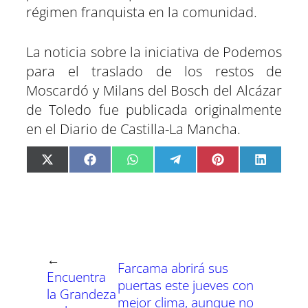
régimen franquista en la comunidad.
La noticia sobre la iniciativa de Podemos
para el traslado de los restos de
Moscardó y Milans del Bosch del Alcázar
de Toledo fue publicada originalmente
en el Diario de Castilla-La Mancha.
C
C
C
C
C
C
X
F
W
T
P
L
o
o
o
o
o
o
(
a
h
e
i
i
m
m
m
m
m
m
T
c
a
l
n
n
p
p
p
p
p
p
w
e
t
e
t
k
a
a
a
a
a
a
i
b
s
g
e
e
r
r
r
r
r
r
t
o
A
r
r
d
t
t
t
t
t
t
t
o
p
a
e
I
i
i
i
i
i
i
e
k
p
m
s
n
r
r
r
r
r
r
r
t
e
e
e
e
e
e
)
n
n
n
n
n
n
←
Farcama abrirá sus
Encuentra
puertas este jueves con
la Grandeza
mejor clima, aunque no