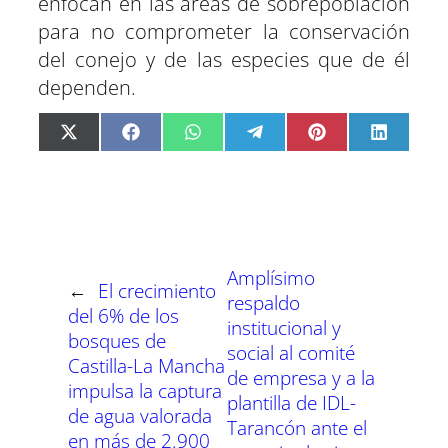
enfocan en las áreas de sobrepoblación
para no comprometer la conservación
del conejo y de las especies que de él
dependen.
C
C
C
C
C
C
X
F
W
T
P
L
o
o
o
o
o
o
(
a
h
e
i
i
m
m
m
m
m
m
T
c
a
l
n
n
p
p
p
p
p
p
w
e
t
e
t
k
a
a
a
a
a
a
i
b
s
g
e
e
r
r
r
r
r
r
t
o
A
r
r
d
t
t
t
t
t
t
t
o
p
a
e
I
i
i
i
i
i
i
e
k
p
m
s
n
r
r
r
r
r
r
r
t
e
e
e
e
e
e
)
n
n
n
n
n
n
Amplísimo
←
El crecimiento
respaldo
del 6% de los
institucional y
bosques de
social al comité
Castilla-La Mancha
de empresa y a la
impulsa la captura
plantilla de IDL-
de agua valorada
Tarancón ante el
en más de 2.900