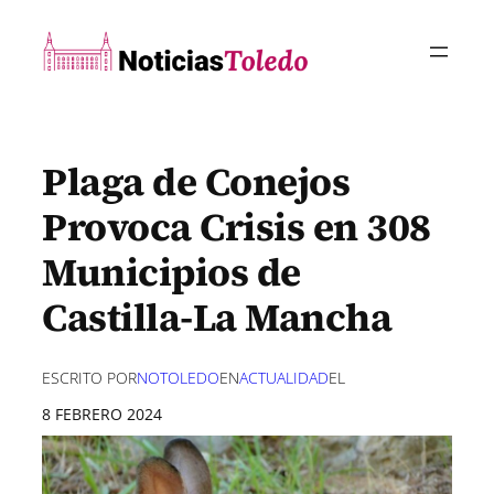
Saltar
al
contenido
Plaga de Conejos
Provoca Crisis en 308
Municipios de
Castilla-La Mancha
ESCRITO POR
NOTOLEDO
EN
ACTUALIDAD
EL
8 FEBRERO 2024