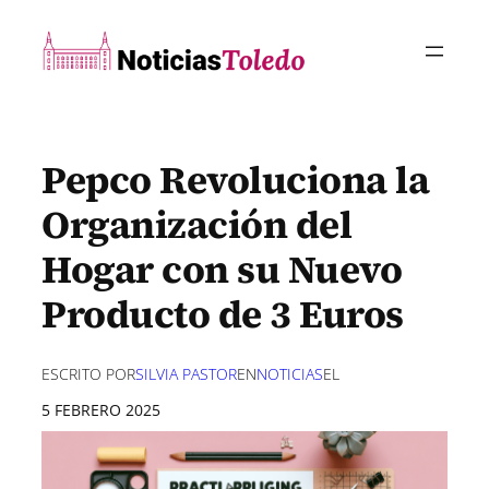
Saltar
al
contenido
Pepco Revoluciona la
Organización del
Hogar con su Nuevo
Producto de 3 Euros
ESCRITO POR
SILVIA PASTOR
EN
NOTICIAS
EL
5 FEBRERO 2025