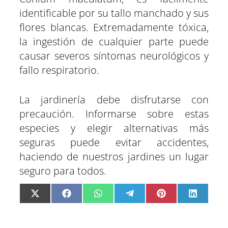
identificable por su tallo manchado y sus
flores blancas. Extremadamente tóxica,
la ingestión de cualquier parte puede
causar severos síntomas neurológicos y
fallo respiratorio.
La jardinería debe disfrutarse con
precaución. Informarse sobre estas
especies y elegir alternativas más
seguras puede evitar accidentes,
haciendo de nuestros jardines un lugar
seguro para todos.
C
C
C
C
C
C
X
F
W
T
P
L
o
o
o
o
o
o
(
a
h
e
i
i
m
m
m
m
m
m
T
c
a
l
n
n
p
p
p
p
p
p
w
e
t
e
t
k
a
a
a
a
a
a
i
b
s
g
e
e
r
r
r
r
r
r
t
o
A
r
r
d