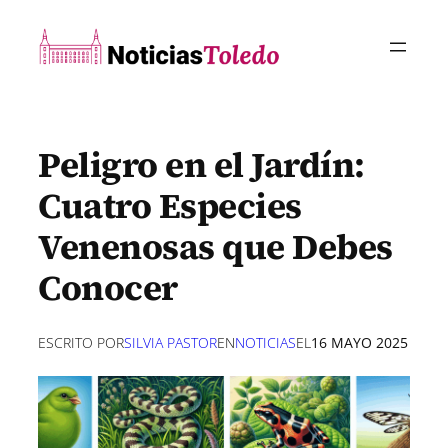
Saltar
al
contenido
Peligro en el Jardín:
Cuatro Especies
Venenosas que Debes
Conocer
ESCRITO POR
SILVIA PASTOR
EN
NOTICIAS
EL
16 MAYO 2025