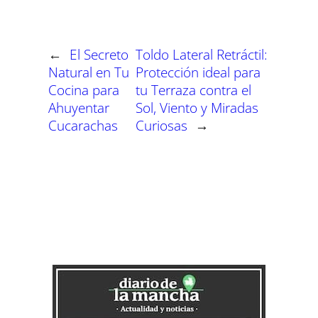
t
t
t
t
t
t
t
o
p
a
e
I
i
i
i
i
i
i
e
k
p
m
s
n
r
r
r
r
r
r
r
t
e
e
e
e
e
e
)
n
n
n
n
n
n
←
El Secreto
Toldo Lateral Retráctil:
Natural en Tu
Protección ideal para
Cocina para
tu Terraza contra el
Ahuyentar
Sol, Viento y Miradas
Cucarachas
Curiosas
→