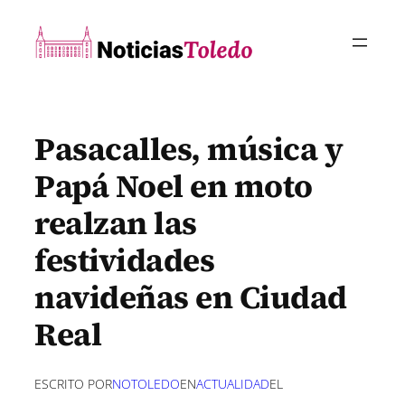
Saltar
al
contenido
Pasacalles, música y
Papá Noel en moto
realzan las
festividades
navideñas en Ciudad
Real
ESCRITO POR
NOTOLEDO
EN
ACTUALIDAD
EL