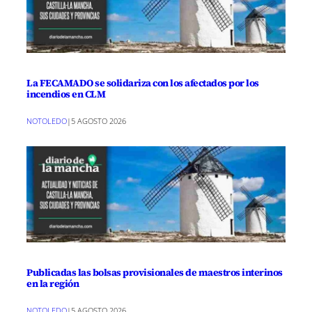
La FECAMADO se solidariza con los afectados por los
incendios en CLM
NOTOLEDO
|
5 AGOSTO 2026
Publicadas las bolsas provisionales de maestros interinos
en la región
NOTOLEDO
|
5 AGOSTO 2026