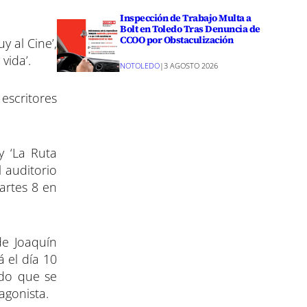
Inspección de Trabajo Multa a
Bolt en Toledo Tras Denuncia de
CCOO por Obstaculización
y al Cine’,
vida’.
NOTOLEDO
|
3 AGOSTO 2026
escritores
y ‘La Ruta
l auditorio
martes 8 en
de Joaquín
á el día 10
edo que se
agonista.