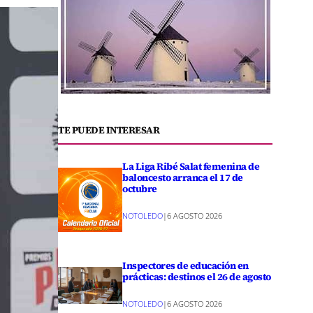
TE PUEDE INTERESAR
La Liga Ribé Salat femenina de
baloncesto arranca el 17 de
octubre
NOTOLEDO
|
6 AGOSTO 2026
Inspectores de educación en
prácticas: destinos el 26 de agosto
NOTOLEDO
|
6 AGOSTO 2026