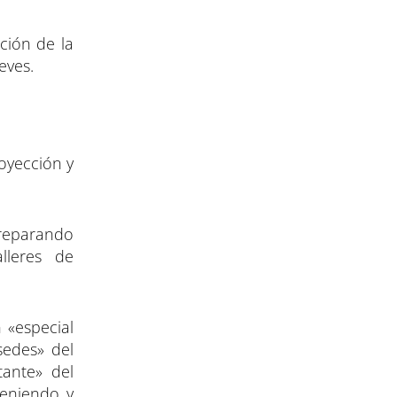
ción de la
eves.
oyección y
 preparando
lleres de
 «especial
sedes» del
tante» del
teniendo y