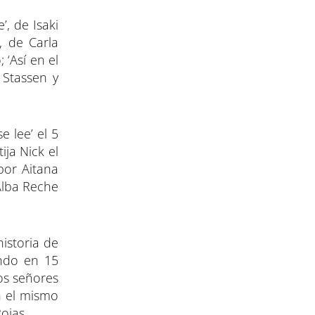
’, de Isaki
, de Carla
 ‘Así en el
 Stassen y
e lee’ el 5
ja Nick el
por Aitana
Alba Reche
historia de
undo en 15
os señores
n el mismo
ojas.