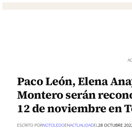
Saltar
al
contenido
A
Paco León, Elena Ana
Montero serán recono
12 de noviembre en T
ESCRITO POR
NOTOLEDO
EN
ACTUALIDAD
EL
28 OCTUBRE 202