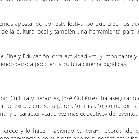
emos apostando por este festival porque creemos qu
 de la cultura local y también una herramienta para i
e Cine y Educación, otra actividad «muy importante y 
endo poco a poco en la cultura cinematográfica».
ión, Cultura y Deportes, José Gutiérrez, ha asegurado
ival de éxito y que se supere año tras año, como son l
ional y el carácter «cada vez más educativo» del evento.
l crece y lo hace «haciendo cantera», recordando 
se convencido de que este año se superará esa cifra.