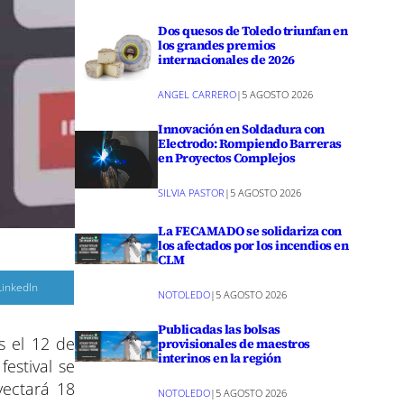
Dos quesos de Toledo triunfan en
los grandes premios
internacionales de 2026
ANGEL CARRERO
|
5 AGOSTO 2026
Innovación en Soldadura con
Electrodo: Rompiendo Barreras
en Proyectos Complejos
SILVIA PASTOR
|
5 AGOSTO 2026
La FECAMADO se solidariza con
los afectados por los incendios en
CLM
C
LinkedIn
NOTOLEDO
|
5 AGOSTO 2026
o
m
p
Publicadas las bolsas
a
s el 12 de
r
provisionales de maestros
interinos en la región
festival se
r
e
yectará 18
NOTOLEDO
|
5 AGOSTO 2026
n