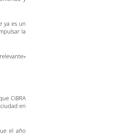
e ya es un
mpulsar la
relevante»
 que CiBRA
a ciudad en
que el año