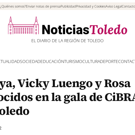
¿Quiénes somos?
Enviar notas de prensa
Publicidad
Privacidad y Cookies
Aviso Legal
Contact
EL DIARIO DE LA REGIÓN DE TOLEDO
CTUALIDAD
SOCIEDAD
EDUCACIÓN
TURISMO
CULTURA
DEPORTE
CONTAC
ya, Vicky Luengo y Rosa
cidos en la gala de CiBRA
oledo
2