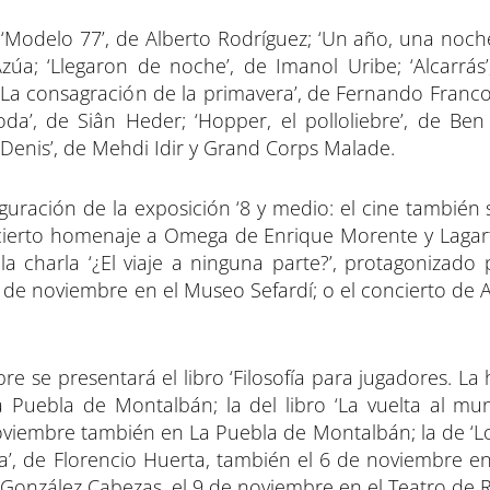
‘Modelo 77’, de Alberto Rodríguez; ‘Un año, una noche
zúa; ‘Llegaron de noche’, de Imanol Uribe; ‘Alcarrás’
‘La consagración de la primavera’, de Fernando Franco;
oda’, de Siân Heder; ‘Hopper, el polloliebre’, de Ben
Denis’, de Mehdi Idir y Grand Corps Malade.
uración de la exposición ‘8 y medio: el cine también s
ncierto homenaje a Omega de Enrique Morente y Lagarti
 charla ‘¿El viaje a ninguna parte?’, protagonizado 
1 de noviembre en el Museo Sefardí; o el concierto de 
re se presentará el libro ‘Filosofía para jugadores. La 
 La Puebla de Montalbán; la del libro ‘La vuelta al m
 noviembre también en La Puebla de Montalbán; la de ‘L
’, de Florencio Huerta, también el 6 de noviembre e
a González Cabezas, el 9 de noviembre en el Teatro de R