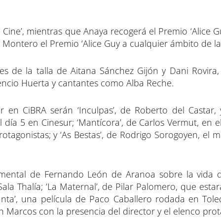
 Cine’, mientras que Anaya recogerá el Premio ‘Alice Gu
Montero el Premio ‘Alice Guy a cualquier ámbito de la 
s de la talla de Aitana Sánchez Gijón y Dani Rovira, 
ncio Huerta y cantantes como Alba Reche.
r en CiBRA serán ‘Inculpas’, de Roberto del Castar, 
día 5 en Cinesur; ‘Mantícora’, de Carlos Vermut, en e
otagonistas; y ‘As Bestas’, de Rodrigo Sorogoyen, el 
mental de Fernando León de Aranoa sobre la vida 
ala Thalía; ‘La Maternal’, de Pilar Palomero, que estar
Santa’, una película de Paco Caballero rodada en Tol
n Marcos con la presencia del director y el elenco prot