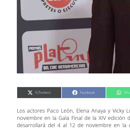
C
C
C
X (Twitter)
Facebook
Wha
o
o
o
m
m
m
p
p
p
a
a
a
Los actores Paco León, Elena Anaya y Vicky L
r
r
r
t
t
t
i
i
i
noviembre en la Gala Final de la XIV edición de
r
r
r
e
e
e
desarrollará del 4 al 12 de noviembre en la 
n
n
n