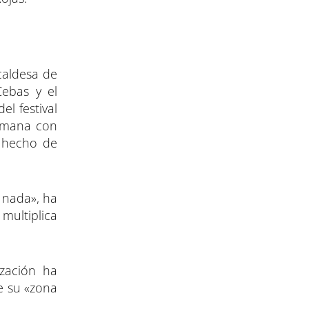
caldesa de
Cebas y el
el festival
semana con
o hecho de
 nada», ha
 multiplica
ización ha
e su «zona