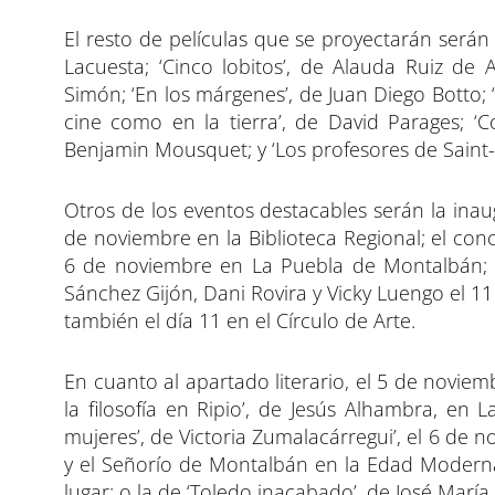
El resto de películas que se proyectarán serán 
Lacuesta; ‘Cinco lobitos’, de Alauda Ruiz de A
Simón; ‘En los márgenes’, de Juan Diego Botto; 
cine como en la tierra’, de David Parages; ‘C
Benjamin Mousquet; y ‘Los profesores de Saint-
Otros de los eventos destacables serán la inaug
de noviembre en la Biblioteca Regional; el co
6 de noviembre en La Puebla de Montalbán; la
Sánchez Gijón, Dani Rovira y Vicky Luengo el 1
también el día 11 en el Círculo de Arte.
En cuanto al apartado literario, el 5 de noviemb
la filosofía en Ripio’, de Jesús Alhambra, en
mujeres’, de Victoria Zumalacárregui’, el 6 de
y el Señorío de Montalbán en la Edad Moderna
lugar; o la de ‘Toledo inacabado’, de José Marí