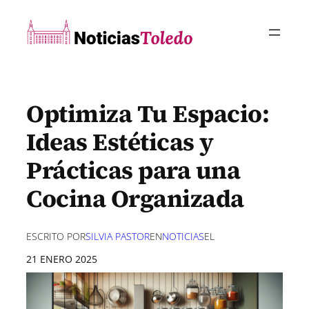
Saltar
al
contenido
Optimiza Tu Espacio:
Ideas Estéticas y
Prácticas para una
Cocina Organizada
ESCRITO POR
SILVIA PASTOR
EN
NOTICIAS
EL
21 ENERO 2025