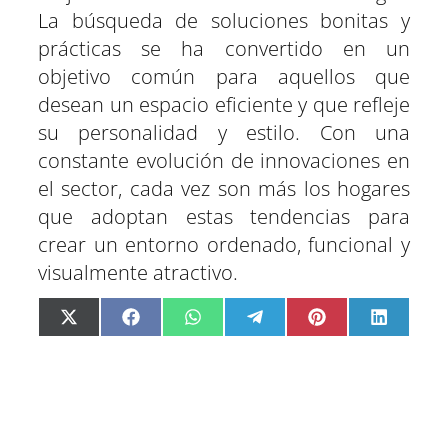
La búsqueda de soluciones bonitas y
prácticas se ha convertido en un
objetivo común para aquellos que
desean un espacio eficiente y que refleje
su personalidad y estilo. Con una
constante evolución de innovaciones en
el sector, cada vez son más los hogares
que adoptan estas tendencias para
crear un entorno ordenado, funcional y
visualmente atractivo.
C
C
C
C
C
C
X
F
W
T
P
L
o
o
o
o
o
o
(
a
h
e
i
i
m
m
m
m
m
m
T
c
a
l
n
n
p
p
p
p
p
p
w
e
t
e
t
k
a
a
a
a
a
a
i
b
s
g
e
e
r
r
r
r
r
r
t
o
A
r
r
d
t
t
t
t
t
t
t
o
p
a
e
I
i
i
i
i
i
i
e
k
p
m
s
n
r
r
r
r
r
r
r
t
e
e
e
e
e
e
)
n
n
n
n
n
n