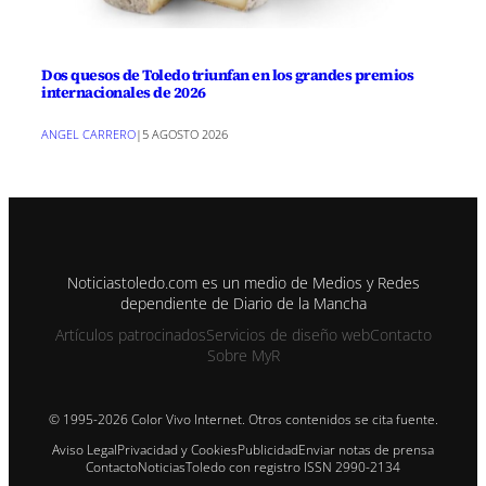
Dos quesos de Toledo triunfan en los grandes premios
internacionales de 2026
ANGEL CARRERO
|
5 AGOSTO 2026
Noticiastoledo.com es un medio de Medios y Redes
dependiente de Diario de la Mancha
Artículos patrocinados
Servicios de diseño web
Contacto
Sobre MyR
© 1995-2026 Color Vivo Internet. Otros contenidos se cita fuente.
Aviso Legal
Privacidad y Cookies
Publicidad
Enviar notas de prensa
Contacto
NoticiasToledo con registro ISSN 2990-2134