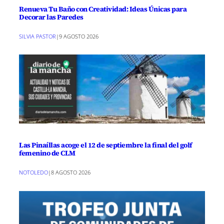
Renueva Tu Baño con Creatividad: Ideas Únicas para
Decorar las Paredes
SILVIA PASTOR
|
9 AGOSTO 2026
Las Pinaíllas acoge el 12 de septiembre la final del golf
femenino de CLM
NOTOLEDO
|
8 AGOSTO 2026