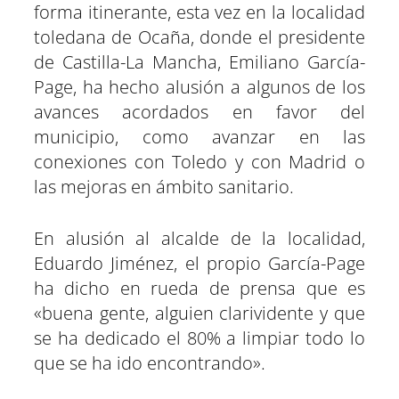
e
e
e
e
e
e
)
forma itinerante, esta vez en la localidad
n
n
n
n
n
n
toledana de Ocaña, donde el presidente
de Castilla-La Mancha, Emiliano García-
Page, ha hecho alusión a algunos de los
avances acordados en favor del
municipio, como avanzar en las
conexiones con Toledo y con Madrid o
las mejoras en ámbito sanitario.
En alusión al alcalde de la localidad,
Eduardo Jiménez, el propio García-Page
ha dicho en rueda de prensa que es
«buena gente, alguien clarividente y que
se ha dedicado el 80% a limpiar todo lo
que se ha ido encontrando».