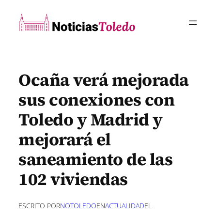
Saltar
al
contenido
Ocaña verá mejorada
sus conexiones con
Toledo y Madrid y
mejorará el
saneamiento de las
102 viviendas
ESCRITO POR
NOTOLEDO
EN
ACTUALIDAD
EL