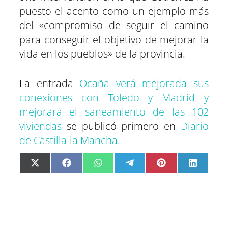
puesto el acento como un ejemplo más
del «compromiso de seguir el camino
para conseguir el objetivo de mejorar la
vida en los pueblos» de la provincia.
La entrada
Ocaña verá mejorada sus
conexiones con Toledo y Madrid y
mejorará el saneamiento de las 102
viviendas
se publicó primero en
Diario
de Castilla-la Mancha
.
C
C
C
C
C
C
X
F
W
T
P
L
o
o
o
o
o
o
(
a
h
e
i
i
m
m
m
m
m
m
T
c
a
l
n
n
p
p
p
p
p
p
w
e
t
e
t
k
a
a
a
a
a
a
i
b
s
g
e
e
r
r
r
r
r
r
t
o
A
r
r
d
t
t
t
t
t
t
t
o
p
a
e
I
i
i
i
i
i
i
e
k
p
m
s
n
r
r
r
r
r
r
r
t
e
e
e
e
e
e
)
n
n
n
n
n
n