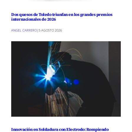
Dos quesos de Toledo triunfan en los grandes premios
internacionales de 2026
ANGEL CARRERO
|
5 AGOSTO 2026
Innovación en Soldadura con Electrodo: Rompiendo