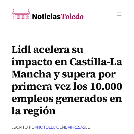
Saltar
al
contenido
Lidl acelera su
impacto en Castilla-La
Mancha y supera por
primera vez los 10.000
empleos generados en
la región
ESCRITO POR
NOTOLEDO
EN
EMPRESAS
EL