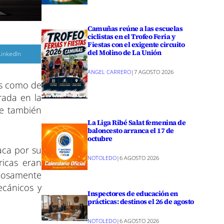
Camuñas reúne a las escuelas
ciclistas en el Trofeo Feria y
Fiestas con el exigente circuito
del Molino de La Unión
C
LinkedIn
o
m
p
ANGEL CARRERO
|
7 AGOSTO 2026
a
os como de
r
rada en la
r
e
ue también
n
La Liga Ribé Salat femenina de
baloncesto arranca el 17 de
octubre
aca por su
NOTOLEDO
|
6 AGOSTO 2026
ricas eran
adosamente
ecánicos y
Inspectores de educación en
prácticas: destinos el 26 de agosto
NOTOLEDO
|
6 AGOSTO 2026