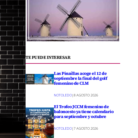
TE PUEDE INTERESAR
Las Pinaíllas acoge el 12 de
septiembre la final del golf
femenino de CLM
NOTOLEDO
|
8 AGOSTO 2026
El Trofeo JCCM femenino de
baloncesto ya tiene calendario
para septiembre y octubre
NOTOLEDO
|
7 AGOSTO 2026