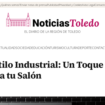
¿Quiénes somos?
Enviar notas de prensa
Publicidad
Privacidad y Cookies
Aviso Legal
Contact
EL DIARIO DE LA REGIÓN DE TOLEDO
CTUALIDAD
SOCIEDAD
EDUCACIÓN
TURISMO
CULTURA
DEPORTE
CONTAC
ilo Industrial: Un Toque
a tu Salón