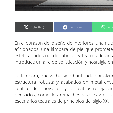
C
C
C
X (Twitter)
Facebook
Wha
o
o
o
m
m
m
p
p
p
a
a
a
En el corazón del diseño de interiores, una n
r
r
r
t
t
t
i
i
i
aficionados: una lámpara de pie que promete 
r
r
r
e
e
e
estética industrial de fábricas y teatros de a
n
n
n
introduce un aire de sofisticación y nostalgia 
La lámpara, que ya ha sido bautizada por alg
estructura robusta y acabados en metal enve
centros de innovación y los teatros reflejab
pensados, como los remaches visibles y el c
escenarios teatrales de principios del siglo XX.