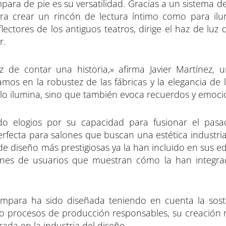
ara de pie es su versatilidad. Gracias a un sistema d
 para crear un rincón de lectura íntimo como para il
eflectores de los antiguos teatros, dirige el haz de lu
r.
de contar una historia,» afirma Javier Martínez, 
mos en la robustez de las fábricas y la elegancia de l
olo ilumina, sino que también evoca recuerdos y emoci
do elogios por su capacidad para fusionar el pas
fecta para salones que buscan una estética industrial
 de diseño más prestigiosas ya la han incluido en sus edi
enes de usuarios que muestran cómo la han integr
lámpara ha sido diseñada teniendo en cuenta la soste
ndo procesos de producción responsables, su creación r
ada en la industria del diseño.