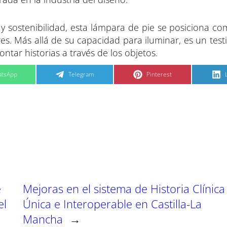
 y sostenibilidad, esta lámpara de pie se posiciona c
res. Más allá de su capacidad para iluminar, es un tes
ntar historias a través de los objetos.
C
C
tsApp
Telegram
Pinterest
o
o
m
m
p
p
a
a
r
r
t
t
t
i
i
i
r
r
e
e
n
n
e
Mejoras en el sistema de Historia Clínica
el
Única e Interoperable en Castilla-La
Mancha
→