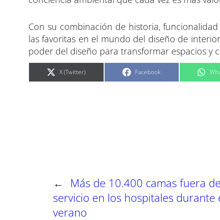
Con su combinación de historia, funcionalidad
las favoritas en el mundo del diseño de interio
poder del diseño para transformar espacios y co
C
C
C
X (Twitter)
Facebook
Wha
o
o
o
m
m
m
p
p
p
a
a
a
r
r
r
t
t
t
i
i
i
r
r
r
e
e
e
n
n
n
←
Más de 10.400 camas fuera d
servicio en los hospitales durante 
verano