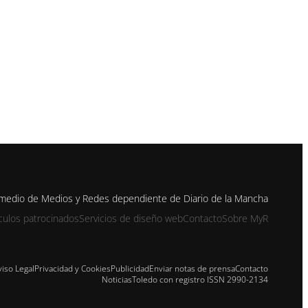
 medio de Medios y Redes dependiente de Diario de la Mancha
ículos patrocinados
Servicios de diseño web
Contacto
Sobre MyR
viso Legal
Privacidad y Cookies
Publicidad
Enviar notas de prensa
Contacto
NoticiasToledo con registro ISSN 2990-2134