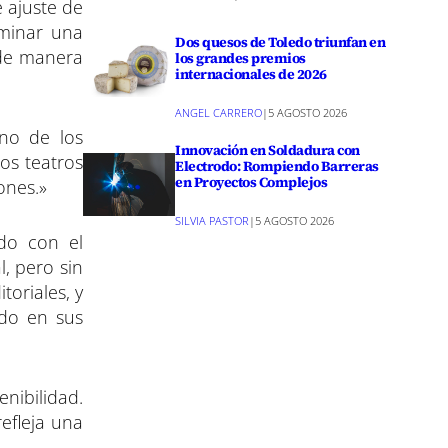
e ajuste de
uminar una
Dos quesos de Toledo triunfan en
z de manera
los grandes premios
internacionales de 2026
ANGEL CARRERO
|
5 AGOSTO 2026
uno de los
Innovación en Soldadura con
os teatros
Electrodo: Rompiendo Barreras
en Proyectos Complejos
ones.»
SILVIA PASTOR
|
5 AGOSTO 2026
ado con el
, pero sin
toriales, y
ado en sus
nibilidad.
efleja una