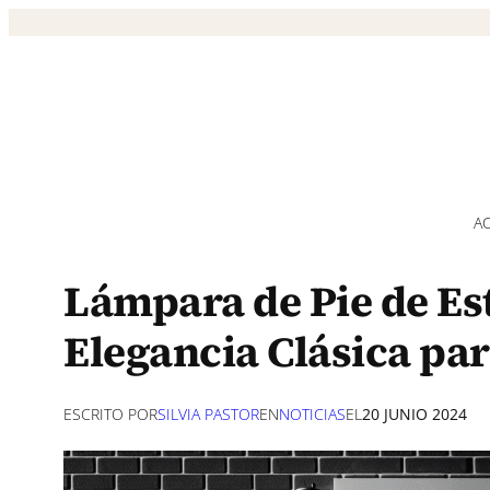
Saltar
al
contenido
A
Lámpara de Pie de Est
Elegancia Clásica par
ESCRITO POR
SILVIA PASTOR
EN
NOTICIAS
EL
20 JUNIO 2024