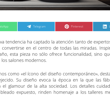
C
C
tsApp
Telegram
Pinterest
o
o
m
m
p
p
a
a
ueva tendencia ha captado la atención tanto de expert
r
r
t
t
t
i
i
i
convertirse en el centro de todas las miradas. Inspi
r
r
e
e
ntaño, esta pieza no sólo ofrece funcionalidad, sino q
n
n
en los salones modernos.
unos como «el ícono del diseño contemporáneo», dest
jecido. Su diseño evoca la época en la que las fáb
an el glamour de la alta sociedad. Los detalles cuid
ableado expuesto, rinden homenaje a los talleres m