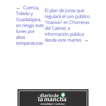
n
n
n
n
n
n
←
Cuenca,
El plan de Junta que
Toledo y
regulará el uso público
Guadalajara,
"masivo" en Chorreras
en riesgo este
del Cabriel, a
lunes por
información pública
altas
desde este martes
→
temperaturas