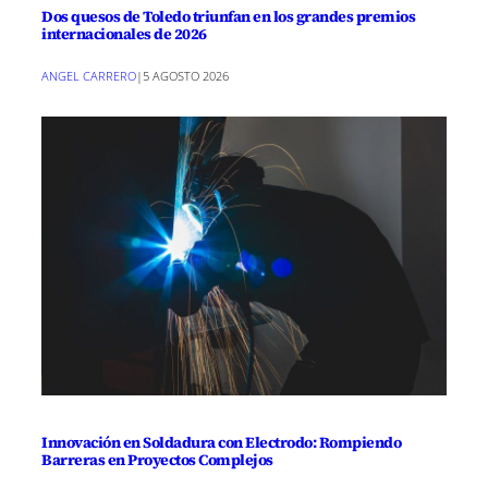
Dos quesos de Toledo triunfan en los grandes premios
internacionales de 2026
ANGEL CARRERO
|
5 AGOSTO 2026
Innovación en Soldadura con Electrodo: Rompiendo
Barreras en Proyectos Complejos