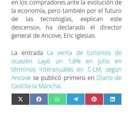
en los compradores ante la evolución de
la economía, pero también por el futuro
de las tecnologías, explican este
descenso», ha declarado el director
general de Ancove, Eric Iglesias.
La entrada
La venta de turismos de
ocasión cayó un 1,8% en julio en
términos interanuales en C-LM, según
Ancove
se publicó primero en
Diario de
Castilla-la Mancha
.
C
C
C
C
C
C
X
F
W
T
P
L
o
o
o
o
o
o
(
a
h
e
i
i
m
m
m
m
m
m
T
c
a
l
n
n
p
p
p
p
p
p
w
e
t
e
t
k
a
a
a
a
a
a
i
b
s
g
e
e
r
r
r
r
r
r
t
o
A
r
r
d
t
t
t
t
t
t
t
o
p
a
e
I
i
i
i
i
i
i
e
k
p
m
s
n
r
r
r
r
r
r
r
t
e
e
e
e
e
e
)