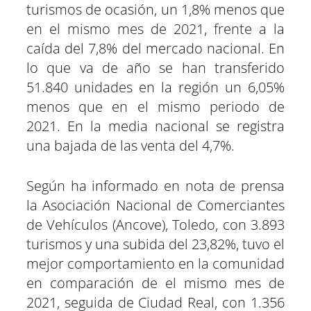
e
e
e
e
e
e
)
turismos de ocasión, un 1,8% menos que
n
n
n
n
n
n
en el mismo mes de 2021, frente a la
caída del 7,8% del mercado nacional. En
lo que va de año se han transferido
51.840 unidades en la región un 6,05%
menos que en el mismo periodo de
2021. En la media nacional se registra
una bajada de las venta del 4,7%.
Según ha informado en nota de prensa
la Asociación Nacional de Comerciantes
de Vehículos (Ancove), Toledo, con 3.893
turismos y una subida del 23,82%, tuvo el
mejor comportamiento en la comunidad
en comparación de el mismo mes de
2021, seguida de Ciudad Real, con 1.356