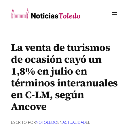
Saltar
al
contenido
La venta de turismos
de ocasión cayó un
1,8% en julio en
términos interanuales
en C-LM, según
Ancove
ESCRITO POR
NOTOLEDO
EN
ACTUALIDAD
EL