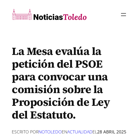
Saltar
al
contenido
La Mesa evalúa la
petición del PSOE
para convocar una
comisión sobre la
Proposición de Ley
del Estatuto.
ESCRITO POR
NOTOLEDO
EN
ACTUALIDAD
EL
28 ABRIL 2025