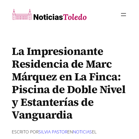
Saltar
al
contenido
La Impresionante
Residencia de Marc
Márquez en La Finca:
Piscina de Doble Nivel
y Estanterías de
Vanguardia
ESCRITO POR
SILVIA PASTOR
EN
NOTICIAS
EL