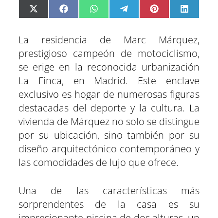
C
C
C
C
C
C
X
F
W
T
P
L
o
o
o
o
o
o
(
a
h
e
i
i
m
m
m
m
m
m
T
c
a
l
n
n
p
p
p
p
p
p
w
e
t
e
t
k
a
a
a
a
a
a
i
b
s
g
e
e
La residencia de Marc Márquez,
r
r
r
r
r
r
t
o
A
r
r
d
t
t
t
t
t
t
t
o
p
a
e
I
prestigioso campeón de motociclismo,
i
i
i
i
i
i
e
k
p
m
s
n
r
r
r
r
r
r
r
t
e
e
e
e
e
e
)
se erige en la reconocida urbanización
n
n
n
n
n
n
La Finca, en Madrid. Este enclave
exclusivo es hogar de numerosas figuras
destacadas del deporte y la cultura. La
vivienda de Márquez no solo se distingue
por su ubicación, sino también por su
diseño arquitectónico contemporáneo y
las comodidades de lujo que ofrece.
Una de las características más
sorprendentes de la casa es su
impresionante piscina de dos alturas, un