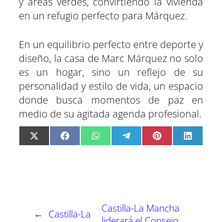
y áreas verdes, convirtiendo la vivienda
en un refugio perfecto para Márquez.
En un equilibrio perfecto entre deporte y
diseño, la casa de Marc Márquez no solo
es un hogar, sino un reflejo de su
personalidad y estilo de vida, un espacio
donde busca momentos de paz en
medio de su agitada agenda profesional.
C
C
C
C
C
C
X
F
W
T
P
L
o
o
o
o
o
o
(
a
h
e
i
i
m
m
m
m
m
m
T
c
a
l
n
n
p
p
p
p
p
p
w
e
t
e
t
k
a
a
a
a
a
a
i
b
s
g
e
e
r
r
r
r
r
r
t
o
A
r
r
d
t
t
t
t
t
t
t
o
p
a
e
I
i
i
i
i
i
i
e
k
p
m
s
n
r
r
r
r
r
r
r
t
e
e
e
e
e
e
)
n
n
n
n
n
n
Castilla-La Mancha
←
Castilla-La
liderará el Consejo