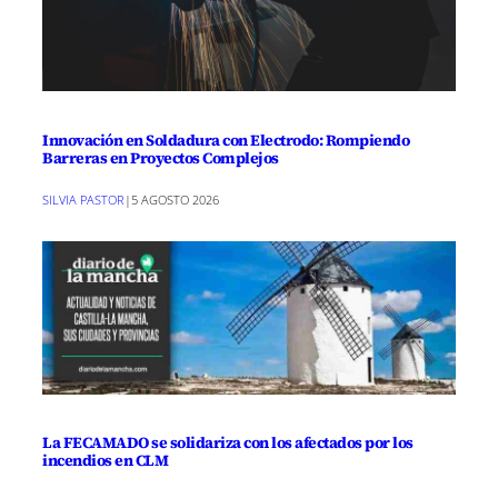
Innovación en Soldadura con Electrodo: Rompiendo
Barreras en Proyectos Complejos
SILVIA PASTOR
|
5 AGOSTO 2026
La FECAMADO se solidariza con los afectados por los
incendios en CLM