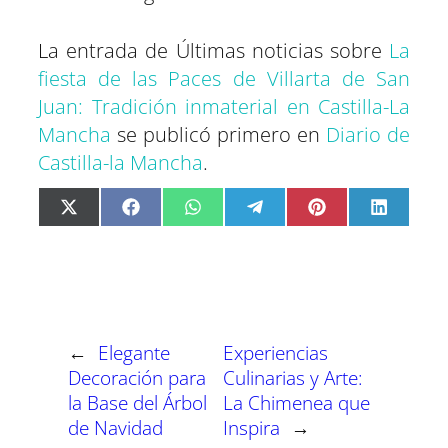
La entrada de Últimas noticias sobre
La
fiesta de las Paces de Villarta de San
Juan: Tradición inmaterial en Castilla-La
Mancha
se publicó primero en
Diario de
Castilla-la Mancha
.
C
C
C
C
C
C
X
F
W
T
P
L
o
o
o
o
o
o
(
a
h
e
i
i
m
m
m
m
m
m
T
c
a
l
n
n
p
p
p
p
p
p
w
e
t
e
t
k
a
a
a
a
a
a
i
b
s
g
e
e
r
r
r
r
r
r
t
o
A
r
r
d
t
t
t
t
t
t
t
o
p
a
e
I
i
i
i
i
i
i
e
k
p
m
s
n
r
r
r
r
r
r
r
t
e
e
e
e
e
e
)
n
n
n
n
n
n
←
Elegante
Experiencias
Decoración para
Culinarias y Arte:
la Base del Árbol
La Chimenea que
de Navidad
Inspira
→