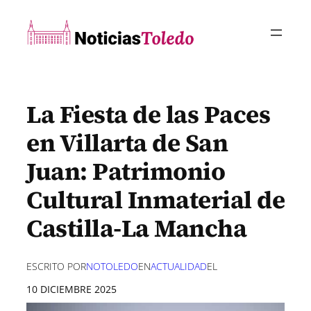
Saltar
al
contenido
La Fiesta de las Paces
en Villarta de San
Juan: Patrimonio
Cultural Inmaterial de
Castilla-La Mancha
ESCRITO POR
NOTOLEDO
EN
ACTUALIDAD
EL
10 DICIEMBRE 2025