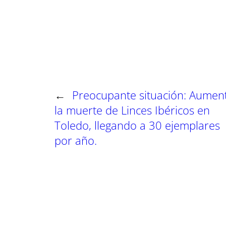
a
a
a
r
r
r
t
t
t
i
i
i
r
r
r
e
e
e
n
n
n
←
Preocupante situación: Aumen
la muerte de Linces Ibéricos en
Toledo, llegando a 30 ejemplares
por año.