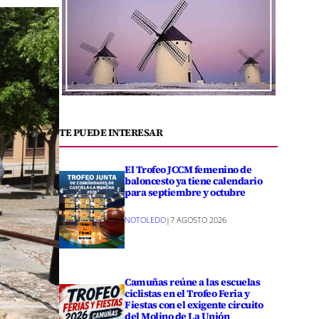
TE PUEDE INTERESAR
El Trofeo JCCM femenino de
baloncesto ya tiene calendario
para septiembre y octubre
NOTOLEDO
|
7 AGOSTO 2026
Camuñas reúne a las escuelas
ciclistas en el Trofeo Feria y
Fiestas con el exigente circuito
del Molino de La Unión