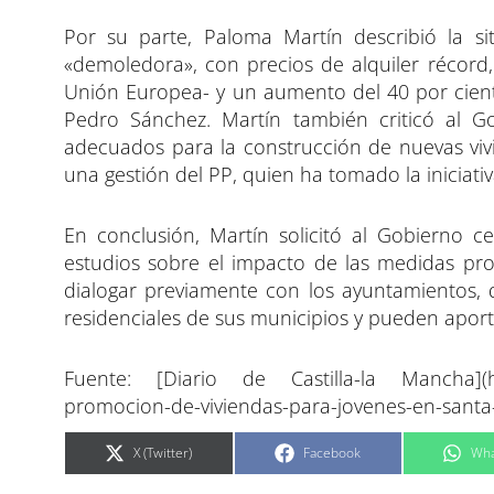
Por su parte, Paloma Martín describió la s
«demoledora», con precios de alquiler récord
Unión Europea- y un aumento del 40 por ciento
Pedro Sánchez. Martín también criticó al G
adecuados para la construcción de nuevas viv
una gestión del PP, quien ha tomado la iniciati
En conclusión, Martín solicitó al Gobierno ce
estudios sobre el impacto de las medidas pro
dialogar previamente con los ayuntamientos,
residenciales de sus municipios y pueden aporta
Fuente: [Diario de Castilla-la Mancha](http
promocion-de-viviendas-para-jovenes-en-santa
C
C
C
X (Twitter)
Facebook
Wha
o
o
o
m
m
m
p
p
p