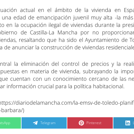
ituación actual en el ámbito de la vivienda en E
, una edad de emancipación juvenil muy alta -la más 
 en la ocupación ilegal de viviendas durante la pres
obierno de Castilla-La Mancha por no proporciona
iendas, resaltando que ha sido el Ayuntamiento de T
va de anunciar la construcción de viviendas residenciale
ntral la eliminación del control de precios y la real
puestas en materia de vivienda, subrayando la impo
 que cuentan con un conocimiento cercano de las n
r información crucial para la política habitacional.
s://diariodelamancha.com/la-emsv-de-toledo-planif
-barbara/)
C
C
tsApp
Telegram
Pinterest
o
o
m
m
p
p