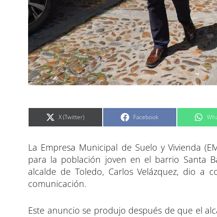
C
C
C
X (Twitter)
Facebook
Wha
o
o
o
m
m
m
p
p
p
a
a
a
La Empresa Municipal de Suelo y Vivienda (E
r
r
r
t
t
t
i
i
i
para la población joven en el barrio Santa B
r
r
r
e
e
e
alcalde de Toledo, Carlos Velázquez, dio a
n
n
n
comunicación.
Este anuncio se produjo después de que el alc