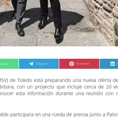
C
C
tsApp
Telegram
Pinterest
o
o
m
m
p
p
a
a
MSV) de Toledo está preparando una nueva oferta de
r
r
t
t
t
i
i
i
árbara, con un proyecto que incluye cerca de 20 viv
r
r
e
e
 conocer esta información durante una reunión con
n
n
alde participara en una rueda de prensa junto a Palo