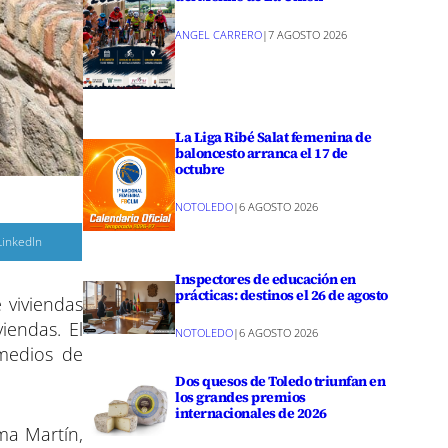
ANGEL CARRERO
|
7 AGOSTO 2026
La Liga Ribé Salat femenina de
baloncesto arranca el 17 de
octubre
NOTOLEDO
|
6 AGOSTO 2026
C
LinkedIn
o
m
p
Inspectores de educación en
a
prácticas: destinos el 26 de agosto
 viviendas
r
iendas. El
NOTOLEDO
|
6 AGOSTO 2026
r
e
 medios de
n
Dos quesos de Toledo triunfan en
los grandes premios
internacionales de 2026
ma Martín,