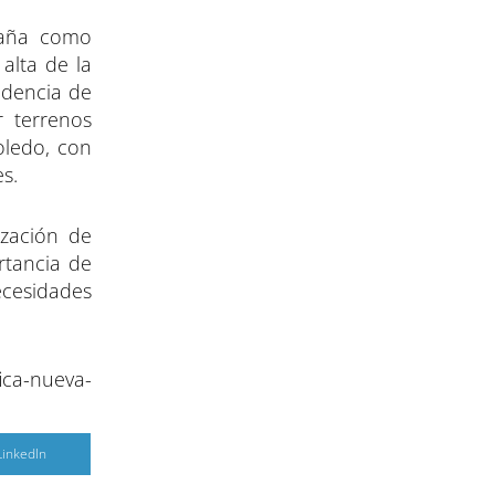
spaña como
alta de la
idencia de
r terrenos
oledo, con
s.
ización de
rtancia de
ecesidades
ica-nueva-
C
LinkedIn
o
m
p