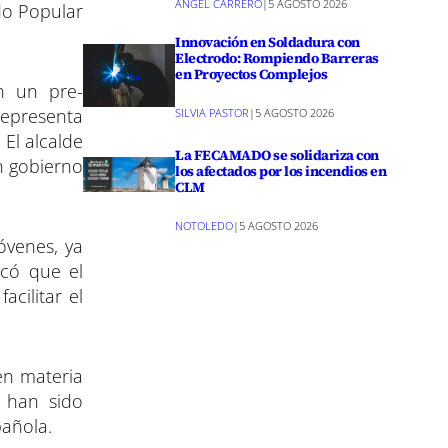
ANGEL CARRERO
|
5 AGOSTO 2026
do Popular
Innovación en Soldadura con
Electrodo: Rompiendo Barreras
en Proyectos Complejos
n un pre-
representa
SILVIA PASTOR
|
5 AGOSTO 2026
El alcalde
La FECAMADO se solidariza con
n gobierno
los afectados por los incendios en
CLM
NOTOLEDO
|
5 AGOSTO 2026
óvenes, ya
acó que el
cilitar el
 en materia
 han sido
añola.