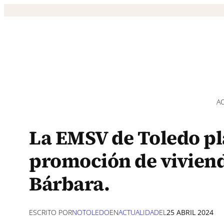
Saltar
al
contenido
A
La EMSV de Toledo pl
promoción de viviend
Bárbara.
ESCRITO POR
NOTOLEDO
EN
ACTUALIDAD
EL
25 ABRIL 2024