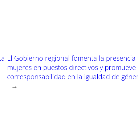
a
a
r
r
t
t
t
i
i
i
r
r
e
e
n
n
ta
El Gobierno regional fomenta la presencia
mujeres en puestos directivos y promueve 
corresponsabilidad en la igualdad de géne
→