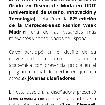
t
t
t
t
t
t
t
o
p
a
e
I
Grado en Diseño de Moda en UDIT
i
i
i
i
i
i
e
k
p
m
s
n
r
r
r
r
r
r
r
t
e
e
e
e
e
e
)
(Universidad de Diseño, Innovación y
n
n
n
n
n
n
Tecnología)
, debutó en la
82ª edición
de la Mercedes-Benz Fashion Week
Madrid
, una de las pasarelas más
relevantes y consolidadas de España.
Calvo participó en el desfile de su
universidad, la única institución
académica con presencia propia en el
programa oficial del certamen, junto a
otros
37 jóvenes diseñadores
.
En esta ocasión, la diseñadora presentó
tres creaciones
que forman parte de la
colección colectiva
“Los Ritmos”
,