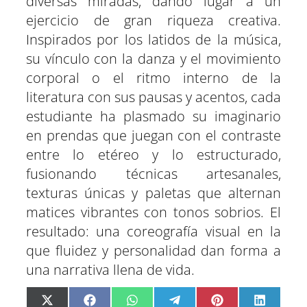
diversas miradas, dando lugar a un
ejercicio de gran riqueza creativa.
Inspirados por los latidos de la música,
su vínculo con la danza y el movimiento
corporal o el ritmo interno de la
literatura con sus pausas y acentos, cada
estudiante ha plasmado su imaginario
en prendas que juegan con el contraste
entre lo etéreo y lo estructurado,
fusionando técnicas artesanales,
texturas únicas y paletas que alternan
matices vibrantes con tonos sobrios. El
resultado: una coreografía visual en la
que fluidez y personalidad dan forma a
una narrativa llena de vida.
C
C
C
C
C
C
X
F
W
T
P
L