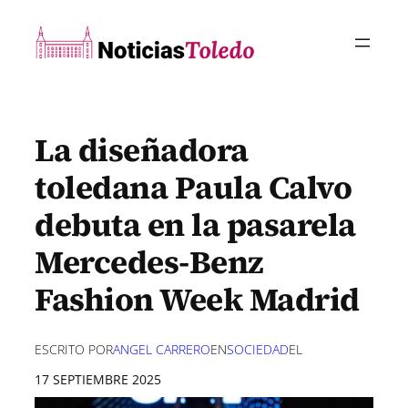
Saltar
al
contenido
La diseñadora
toledana Paula Calvo
debuta en la pasarela
Mercedes-Benz
Fashion Week Madrid
ESCRITO POR
ANGEL CARRERO
EN
SOCIEDAD
EL
17 SEPTIEMBRE 2025