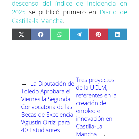
descenso del índice de incidencia en
2025
se publicó primero en
Diario de
Castilla-la Mancha
.
C
C
C
C
C
C
X
F
W
T
P
L
o
o
o
o
o
o
(
a
h
e
i
i
m
m
m
m
m
m
T
c
a
l
n
n
p
p
p
p
p
p
w
e
t
e
t
k
a
a
a
a
a
a
i
b
s
g
e
e
r
r
r
r
r
r
t
o
A
r
r
d
t
t
t
t
t
t
t
o
p
a
e
I
i
i
i
i
i
i
e
k
p
m
s
n
r
r
r
r
r
r
r
t
e
e
e
e
e
e
)
n
n
n
n
n
n
Tres proyectos
←
La Diputación de
de la UCLM,
Toledo Aprobará el
referentes en la
Viernes la Segunda
creación de
Convocatoria de las
empleo e
Becas de Excelencia
innovación en
‘Agustín Ortiz’ para
Castilla-La
40 Estudiantes
Mancha
→