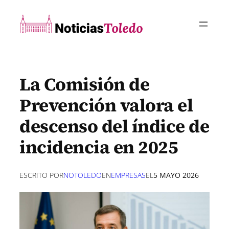
Saltar
al
contenido
La Comisión de
Prevención valora el
descenso del índice de
incidencia en 2025
ESCRITO POR
NOTOLEDO
EN
EMPRESAS
EL
5 MAYO 2026