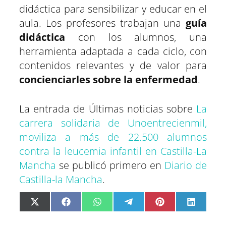
didáctica para sensibilizar y educar en el
aula. Los profesores trabajan una
guía
didáctica
con los alumnos, una
herramienta adaptada a cada ciclo, con
contenidos relevantes y de valor para
concienciarles sobre la enfermedad
.
La entrada de Últimas noticias sobre
La
carrera solidaria de Unoentrecienmil,
moviliza a más de 22.500 alumnos
contra la leucemia infantil en Castilla-La
Mancha
se publicó primero en
Diario de
Castilla-la Mancha
.
C
C
C
C
C
C
X
F
W
T
P
L
o
o
o
o
o
o
(
a
h
e
i
i
m
m
m
m
m
m
T
c
a
l
n
n
p
p
p
p
p
p
w
e
t
e
t
k