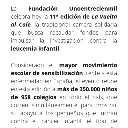
p
p
p
p
p
p
w
e
t
e
t
k
a
a
a
a
a
a
i
b
s
g
e
e
La
Fundación Unoentrecienmil
r
r
r
r
r
r
t
o
A
r
r
d
t
t
t
t
t
t
t
o
p
a
e
I
celebra hoy la
11ª edición de
La Vuelta
i
i
i
i
i
i
e
k
p
m
s
n
r
r
r
r
r
r
r
t
e
e
e
e
e
e
)
al Cole
, la tradicional carrera solidaria
n
n
n
n
n
n
que busca recaudar fondos para
impulsar la investigación contra la
leucemia infantil
.
Considerado el
mayor movimiento
escolar de sensibilización
frente a esta
enfermedad en España, el evento reúne
en esta edición a
más de 350.000 niños
de 958 colegios
en todo el país, que
corren simultáneamente para mostrar
su apoyo a los pequeños que luchan
contra el cáncer infantil, el tipo de