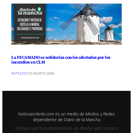
La FECAMADO se solidariza con los afectados por los
incendios en CLM
NOTOLEDO
|
5 AGOSTO 2026
Noticiastoledo.com es un medio de Medios y Redes
dependiente de Diario de la Mancha
Artículos patrocinados
Servicios de diseño web
Contacto