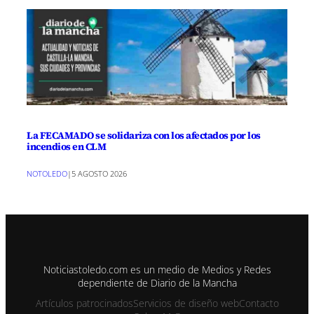
La FECAMADO se solidariza con los afectados por los
incendios en CLM
NOTOLEDO
|
5 AGOSTO 2026
Noticiastoledo.com es un medio de Medios y Redes
dependiente de Diario de la Mancha
Artículos patrocinados
Servicios de diseño web
Contacto