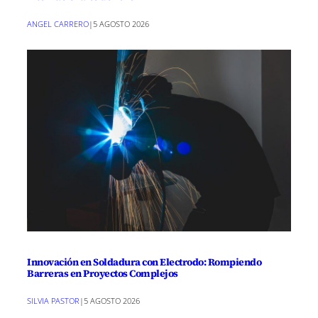
ANGEL CARRERO
|
5 AGOSTO 2026
Innovación en Soldadura con Electrodo: Rompiendo
Barreras en Proyectos Complejos
SILVIA PASTOR
|
5 AGOSTO 2026