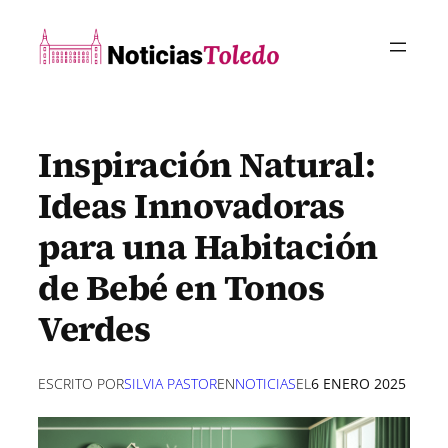
Saltar
al
contenido
Inspiración Natural:
Ideas Innovadoras
para una Habitación
de Bebé en Tonos
Verdes
ESCRITO POR
SILVIA PASTOR
EN
NOTICIAS
EL
6 ENERO 2025