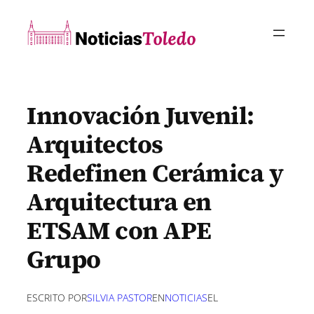
Saltar
al
contenido
Innovación Juvenil:
Arquitectos
Redefinen Cerámica y
Arquitectura en
ETSAM con APE
Grupo
ESCRITO POR
SILVIA PASTOR
EN
NOTICIAS
EL