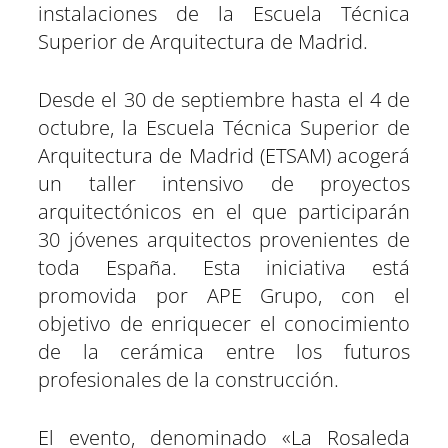
e
e
e
e
e
e
)
instalaciones de la Escuela Técnica
n
n
n
n
n
n
Superior de Arquitectura de Madrid.
Desde el 30 de septiembre hasta el 4 de
octubre, la Escuela Técnica Superior de
Arquitectura de Madrid (ETSAM) acogerá
un taller intensivo de proyectos
arquitectónicos en el que participarán
30 jóvenes arquitectos provenientes de
toda España. Esta iniciativa está
promovida por APE Grupo, con el
objetivo de enriquecer el conocimiento
de la cerámica entre los futuros
profesionales de la construcción.
El evento, denominado «La Rosaleda