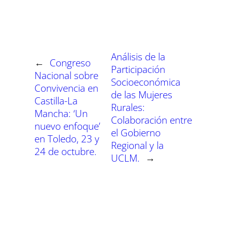
p
p
p
p
p
p
w
e
t
e
t
k
a
a
a
a
a
a
i
b
s
g
e
e
r
r
r
r
r
r
t
o
A
r
r
d
t
t
t
t
t
t
t
o
p
a
e
I
i
i
i
i
i
i
e
k
p
m
s
n
r
r
r
r
r
r
r
t
e
e
e
e
e
e
)
n
n
n
n
n
n
Análisis de la
←
Congreso
Participación
Nacional sobre
Socioeconómica
Convivencia en
de las Mujeres
Castilla-La
Rurales:
Mancha: ‘Un
Colaboración entre
nuevo enfoque’
el Gobierno
en Toledo, 23 y
Regional y la
24 de octubre.
UCLM.
→