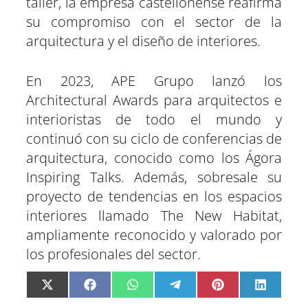
taller, la empresa castellonense reafirma
su compromiso con el sector de la
arquitectura y el diseño de interiores.
En 2023, APE Grupo lanzó los
Architectural Awards para arquitectos e
interioristas de todo el mundo y
continuó con su ciclo de conferencias de
arquitectura, conocido como los Ágora
Inspiring Talks. Además, sobresale su
proyecto de tendencias en los espacios
interiores llamado The New Habitat,
ampliamente reconocido y valorado por
los profesionales del sector.
C
C
C
C
C
C
X
F
W
T
P
L
o
o
o
o
o
o
(
a
h
e
i
i
m
m
m
m
m
m
T
c
a
l
n
n