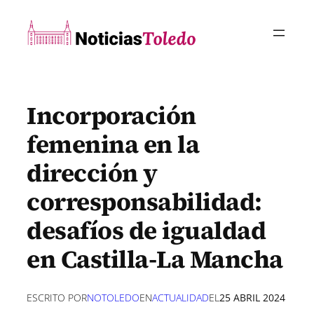
Saltar
al
contenido
Incorporación
femenina en la
dirección y
corresponsabilidad:
desafíos de igualdad
en Castilla-La Mancha
ESCRITO POR
NOTOLEDO
EN
ACTUALIDAD
EL
25 ABRIL 2024