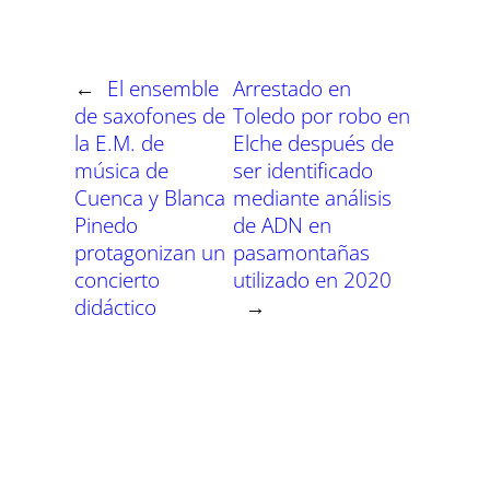
t
t
t
t
t
t
t
o
p
a
e
I
i
i
i
i
i
i
e
k
p
m
s
n
r
r
r
r
r
r
r
t
e
e
e
e
e
e
)
n
n
n
n
n
n
←
El ensemble
Arrestado en
de saxofones de
Toledo por robo en
la E.M. de
Elche después de
música de
ser identificado
Cuenca y Blanca
mediante análisis
Pinedo
de ADN en
protagonizan un
pasamontañas
concierto
utilizado en 2020
didáctico
→