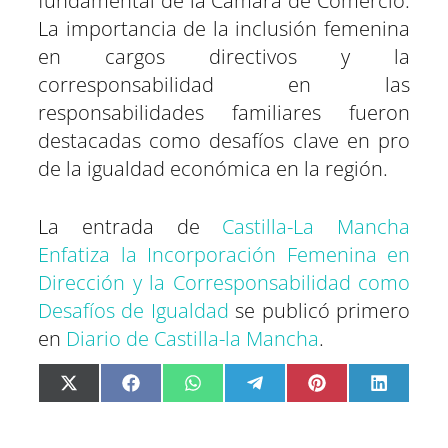
fundamental de la Cámara de Comercio.
La importancia de la inclusión femenina
en cargos directivos y la
corresponsabilidad en las
responsabilidades familiares fueron
destacadas como desafíos clave en pro
de la igualdad económica en la región.
La entrada de
Castilla-La Mancha
Enfatiza la Incorporación Femenina en
Dirección y la Corresponsabilidad como
Desafíos de Igualdad
se publicó primero
en
Diario de Castilla-la Mancha
.
C
C
C
C
C
C
X
F
W
T
P
L
o
o
o
o
o
o
(
a
h
e
i
i
m
m
m
m
m
m
T
c
a
l
n
n
p
p
p
p
p
p
w
e
t
e
t
k
a
a
a
a
a
a
i
b
s
g
e
e
r
r
r
r
r
r
t
o
A
r
r
d