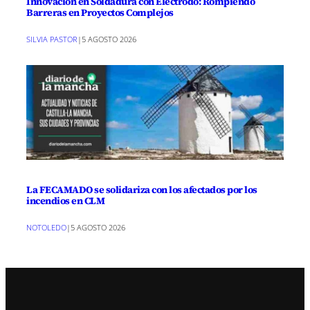
Innovación en Soldadura con Electrodo: Rompiendo
Barreras en Proyectos Complejos
SILVIA PASTOR
|
5 AGOSTO 2026
La FECAMADO se solidariza con los afectados por los
incendios en CLM
NOTOLEDO
|
5 AGOSTO 2026