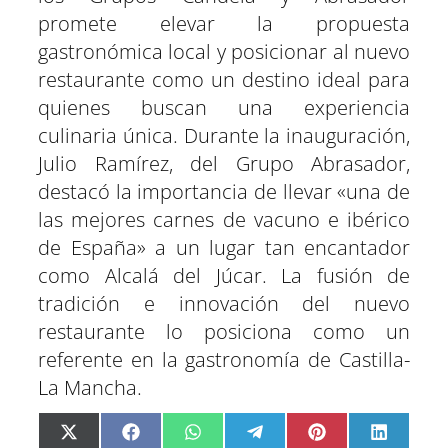
promete elevar la propuesta
gastronómica local y posicionar al nuevo
restaurante como un destino ideal para
quienes buscan una experiencia
culinaria única. Durante la inauguración,
Julio Ramírez, del Grupo Abrasador,
destacó la importancia de llevar «una de
las mejores carnes de vacuno e ibérico
de España» a un lugar tan encantador
como Alcalá del Júcar. La fusión de
tradición e innovación del nuevo
restaurante lo posiciona como un
referente en la gastronomía de Castilla-
La Mancha.
C
C
C
C
C
C
X
F
W
T
P
L
o
o
o
o
o
o