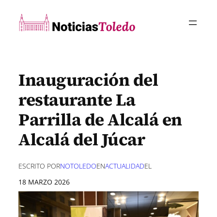
Saltar
al
contenido
Inauguración del
restaurante La
Parrilla de Alcalá en
Alcalá del Júcar
ESCRITO POR
NOTOLEDO
EN
ACTUALIDAD
EL
18 MARZO 2026