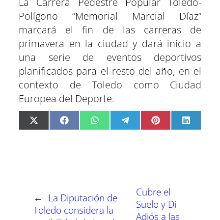
La Carrera Pedestre Popular Toledo-
Polígono “Memorial Marcial Díaz”
marcará el fin de las carreras de
primavera en la ciudad y dará inicio a
una serie de eventos deportivos
planificados para el resto del año, en el
contexto de Toledo como Ciudad
Europea del Deporte.
C
C
C
C
C
C
X
F
W
T
P
L
o
o
o
o
o
o
(
a
h
e
i
i
m
m
m
m
m
m
T
c
a
l
n
n
p
p
p
p
p
p
w
e
t
e
t
k
a
a
a
a
a
a
i
b
s
g
e
e
r
r
r
r
r
r
t
o
A
r
r
d
t
t
t
t
t
t
t
o
p
a
e
I
i
i
i
i
i
i
e
k
p
m
s
n
r
r
r
r
r
r
r
t
e
e
e
e
e
e
)
n
n
n
n
n
n
Cubre el
←
La Diputación de
Suelo y Di
Toledo considera la
Adiós a las