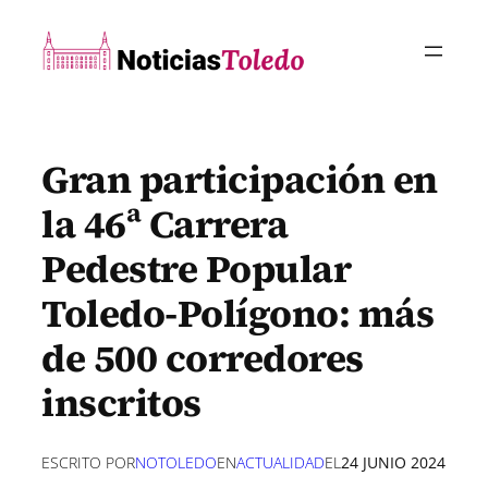
Saltar
al
contenido
Gran participación en
la 46ª Carrera
Pedestre Popular
Toledo-Polígono: más
de 500 corredores
inscritos
ESCRITO POR
NOTOLEDO
EN
ACTUALIDAD
EL
24 JUNIO 2024