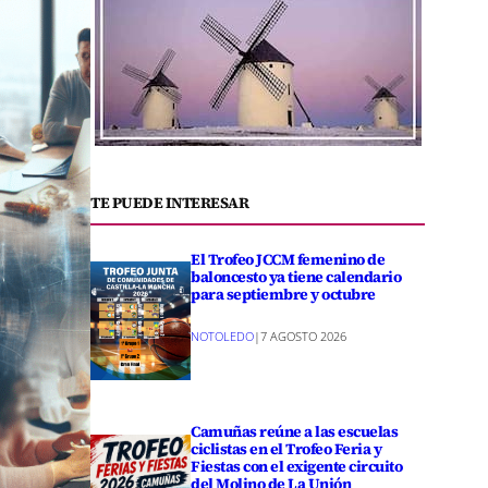
TE PUEDE INTERESAR
El Trofeo JCCM femenino de
baloncesto ya tiene calendario
para septiembre y octubre
NOTOLEDO
|
7 AGOSTO 2026
Camuñas reúne a las escuelas
ciclistas en el Trofeo Feria y
Fiestas con el exigente circuito
del Molino de La Unión