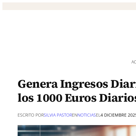
Saltar
al
contenido
A
Genera Ingresos Diar
los 1000 Euros Diario
ESCRITO POR
SILVIA PASTOR
EN
NOTICIAS
EL
4 DICIEMBRE 202