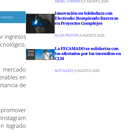
ANGEL CARRERO
|
5 AGOSTO 2026
Innovación en Soldadura con
C
LinkedIn
Electrodo: Rompiendo Barreras
o
en Proyectos Complejos
m
p
a
SILVIA PASTOR
|
5 AGOSTO 2026
r ingresos
r
ecnológico,
r
La FECAMADO se solidariza con
e
los afectados por los incendios en
n
CLM
te mercado
NOTOLEDO
|
5 AGOSTO 2026
erables en
rtancia de
s promover
 Instagram
an logrado