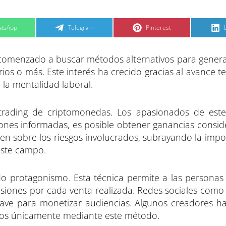
C
C
tsApp
Telegram
Pinterest
o
o
m
m
p
p
a
a
comenzado a buscar métodos alternativos para genera
r
r
t
t
t
i
i
i
arios o más. Este interés ha crecido gracias al avance t
r
r
e
e
 la mentalidad laboral.
n
n
 trading de criptomonedas. Los apasionados de es
iones informadas, es posible obtener ganancias consid
en sobre los riesgos involucrados, subrayando la impo
este campo.
ndo protagonismo. Esta técnica permite a las persona
misiones por cada venta realizada. Redes sociales como
lave para monetizar audiencias. Algunos creadores h
uros únicamente mediante este método.