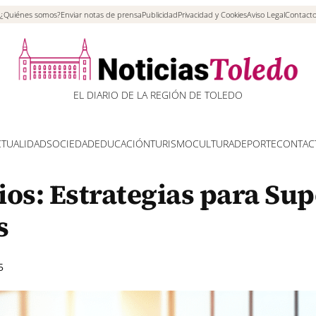
¿Quiénes somos?
Enviar notas de prensa
Publicidad
Privacidad y Cookies
Aviso Legal
Contact
EL DIARIO DE LA REGIÓN DE TOLEDO
CTUALIDAD
SOCIEDAD
EDUCACIÓN
TURISMO
CULTURA
DEPORTE
CONTAC
ios: Estrategias para Su
s
5