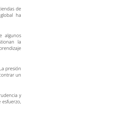
tiendas de
 global ha
de algunos
tionan la
prendizaje
 La presión
ncontrar un
rudencia y
e esfuerzo,