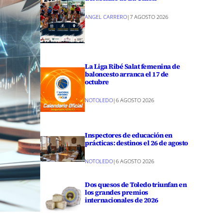
ANGEL CARRERO
|
7 AGOSTO 2026
La Liga Ribé Salat femenina de
baloncesto arranca el 17 de
octubre
NOTOLEDO
|
6 AGOSTO 2026
Inspectores de educación en
prácticas: destinos el 26 de agosto
NOTOLEDO
|
6 AGOSTO 2026
Dos quesos de Toledo triunfan en
los grandes premios
internacionales de 2026