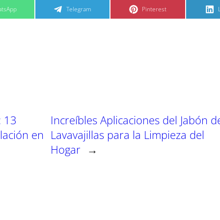
C
C
tsApp
Telegram
Pinterest
o
o
m
m
p
p
a
a
r
r
t
t
t
i
i
i
r
r
e
e
n
n
: 13
Increíbles Aplicaciones del Jabón d
lación en
Lavavajillas para la Limpieza del
Hogar
→