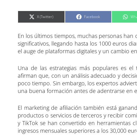
C
C
C
X (Twitter)
Facebook
Wha
o
o
o
m
m
m
p
p
p
a
a
a
En los últimos tiempos, muchas personas han 
r
r
r
t
t
t
i
i
i
significativos, llegando hasta los 1000 euros di
r
r
r
e
e
e
el auge de plataformas digitales y un cambio en
n
n
n
Una de las estrategias más populares es el
afirman que, con un análisis adecuado y decis
poco tiempo. Sin embargo, los expertos adviert
una buena formación antes de adentrarse en 
El marketing de afiliación también está gana
productos o servicios de terceros y recibir co
y TikTok se han convertido en herramientas c
ingresos mensuales superiores a los 30,000 e