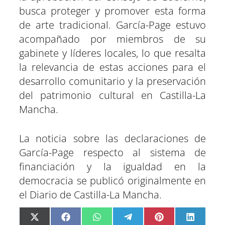
busca proteger y promover esta forma
de arte tradicional. García-Page estuvo
acompañado por miembros de su
gabinete y líderes locales, lo que resalta
la relevancia de estas acciones para el
desarrollo comunitario y la preservación
del patrimonio cultural en Castilla-La
Mancha.
La noticia sobre las declaraciones de
García-Page respecto al sistema de
financiación y la igualdad en la
democracia se publicó originalmente en
el Diario de Castilla-La Mancha.
C
C
C
C
C
C
X
F
W
T
P
L