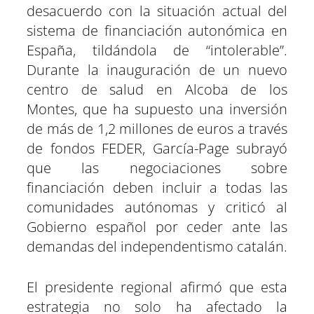
e
e
e
e
e
e
)
desacuerdo con la situación actual del
n
n
n
n
n
n
sistema de financiación autonómica en
España, tildándola de “intolerable”.
Durante la inauguración de un nuevo
centro de salud en Alcoba de los
Montes, que ha supuesto una inversión
de más de 1,2 millones de euros a través
de fondos FEDER, García-Page subrayó
que las negociaciones sobre
financiación deben incluir a todas las
comunidades autónomas y criticó al
Gobierno español por ceder ante las
demandas del independentismo catalán.
El presidente regional afirmó que esta
estrategia no solo ha afectado la