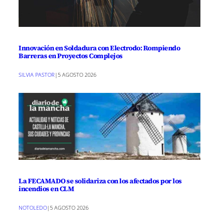
Innovación en Soldadura con Electrodo: Rompiendo
Barreras en Proyectos Complejos
SILVIA PASTOR
|
5 AGOSTO 2026
La FECAMADO se solidariza con los afectados por los
incendios en CLM
NOTOLEDO
|
5 AGOSTO 2026