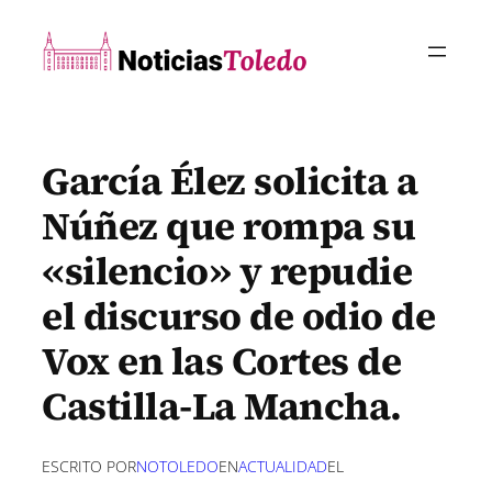
Saltar
al
contenido
García Élez solicita a
Núñez que rompa su
«silencio» y repudie
el discurso de odio de
Vox en las Cortes de
Castilla-La Mancha.
ESCRITO POR
NOTOLEDO
EN
ACTUALIDAD
EL