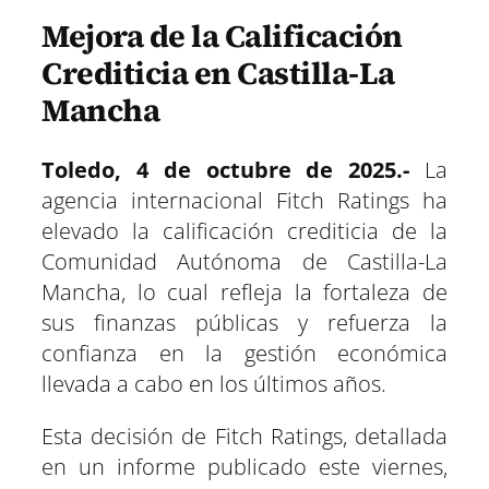
p
p
p
p
p
p
w
e
t
e
t
k
a
a
a
a
a
a
i
b
s
g
e
e
Mejora de la Calificación
r
r
r
r
r
r
t
o
A
r
r
d
t
t
t
t
t
t
t
o
p
a
e
I
i
i
i
i
i
i
e
k
p
m
s
n
Crediticia en Castilla-La
r
r
r
r
r
r
r
t
e
e
e
e
e
e
)
Mancha
n
n
n
n
n
n
Toledo, 4 de octubre de 2025.-
La
agencia internacional Fitch Ratings ha
elevado la calificación crediticia de la
Comunidad Autónoma de Castilla-La
Mancha, lo cual refleja la fortaleza de
sus finanzas públicas y refuerza la
confianza en la gestión económica
llevada a cabo en los últimos años.
Esta decisión de Fitch Ratings, detallada
en un informe publicado este viernes,