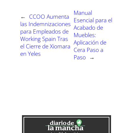
e
e
e
e
e
e
)
n
n
n
n
n
n
Manual
←
CCOO Aumenta
Esencial para el
las Indemnizaciones
Acabado de
para Empleados de
Muebles:
Working Spain Tras
Aplicación de
el Cierre de Xiomara
Cera Paso a
en Yeles
Paso
→