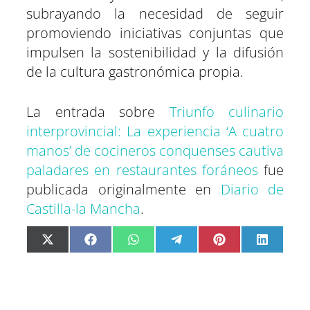
subrayando la necesidad de seguir
promoviendo iniciativas conjuntas que
impulsen la sostenibilidad y la difusión
de la cultura gastronómica propia.
La entrada sobre
Triunfo culinario
interprovincial: La experiencia ‘A cuatro
manos’ de cocineros conquenses cautiva
paladares en restaurantes foráneos
fue
publicada originalmente en
Diario de
Castilla-la Mancha
.
C
C
C
C
C
C
X
F
W
T
P
L
o
o
o
o
o
o
(
a
h
e
i
i
m
m
m
m
m
m
T
c
a
l
n
n
p
p
p
p
p
p
w
e
t
e
t
k
a
a
a
a
a
a
i
b
s
g
e
e
r
r
r
r
r
r
t
o
A
r
r
d
t
t
t
t
t
t
t
o
p
a
e
I
i
i
i
i
i
i
e
k
p
m
s
n
r
r
r
r
r
r
r
t