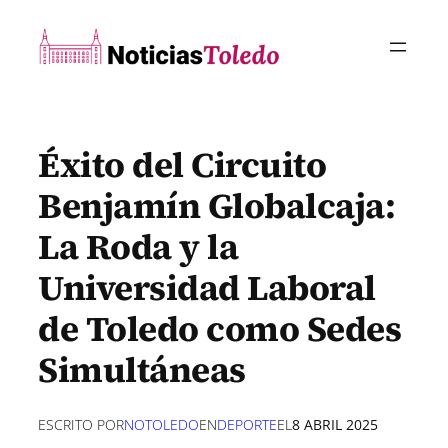
Saltar
al
contenido
Éxito del Circuito
Benjamín Globalcaja:
La Roda y la
Universidad Laboral
de Toledo como Sedes
Simultáneas
ESCRITO POR
NOTOLEDO
EN
DEPORTE
EL
8 ABRIL 2025