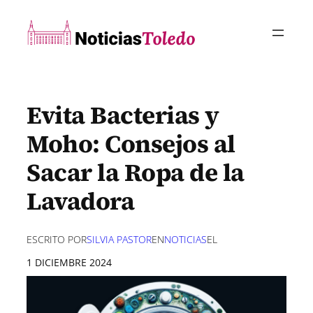
Saltar
al
contenido
Evita Bacterias y
Moho: Consejos al
Sacar la Ropa de la
Lavadora
ESCRITO POR
SILVIA PASTOR
EN
NOTICIAS
EL
1 DICIEMBRE 2024