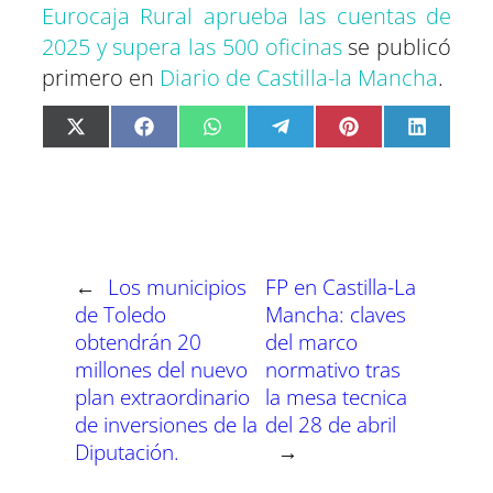
Eurocaja Rural aprueba las cuentas de
2025 y supera las 500 oficinas
se publicó
primero en
Diario de Castilla-la Mancha
.
C
C
C
C
C
C
X
F
W
T
P
L
o
o
o
o
o
o
(
a
h
e
i
i
m
m
m
m
m
m
T
c
a
l
n
n
p
p
p
p
p
p
w
e
t
e
t
k
a
a
a
a
a
a
i
b
s
g
e
e
r
r
r
r
r
r
t
o
A
r
r
d
t
t
t
t
t
t
t
o
p
a
e
I
i
i
i
i
i
i
e
k
p
m
s
n
r
r
r
r
r
r
r
t
e
e
e
e
e
e
)
n
n
n
n
n
n
←
Los municipios
FP en Castilla-La
de Toledo
Mancha: claves
obtendrán 20
del marco
millones del nuevo
normativo tras
plan extraordinario
la mesa tecnica
de inversiones de la
del 28 de abril
Diputación.
→