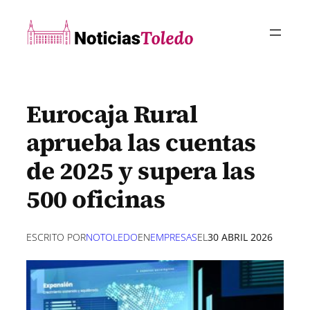
Saltar
al
contenido
Eurocaja Rural
aprueba las cuentas
de 2025 y supera las
500 oficinas
ESCRITO POR
NOTOLEDO
EN
EMPRESAS
EL
30 ABRIL 2026