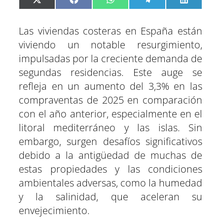
C
C
C
C
C
X
F
W
T
L
o
o
o
o
o
(
a
h
e
i
m
m
m
m
m
T
c
a
l
n
p
p
p
p
p
w
e
t
e
k
a
a
a
a
a
i
b
s
g
e
Las viviendas costeras en España están
r
r
r
r
r
t
o
A
r
d
t
t
t
t
t
t
o
p
a
I
viviendo un notable resurgimiento,
i
i
i
i
i
e
k
p
m
n
r
r
r
r
r
r
e
e
e
e
e
)
impulsadas por la creciente demanda de
n
n
n
n
n
segundas residencias. Este auge se
refleja en un aumento del 3,3% en las
compraventas de 2025 en comparación
con el año anterior, especialmente en el
litoral mediterráneo y las islas. Sin
embargo, surgen desafíos significativos
debido a la antigüedad de muchas de
estas propiedades y las condiciones
ambientales adversas, como la humedad
y la salinidad, que aceleran su
envejecimiento.