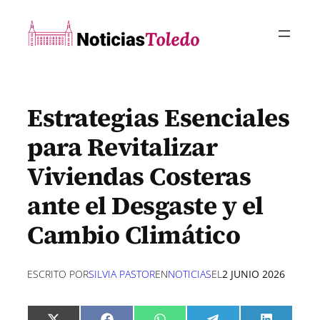
Saltar
al
contenido
Estrategias Esenciales
para Revitalizar
Viviendas Costeras
ante el Desgaste y el
Cambio Climático
ESCRITO POR
SILVIA PASTOR
EN
NOTICIAS
EL
2 JUNIO 2026