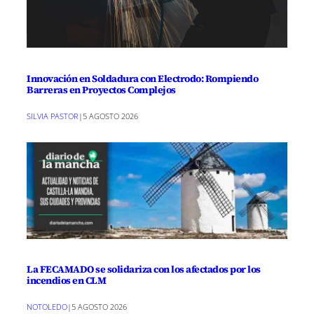
Innovación en Soldadura con Electrodo: Rompiendo
Barreras en Proyectos Complejos
SILVIA PASTOR
|
5 AGOSTO 2026
La FECAMADO se solidariza con los afectados por los
incendios en CLM
NOTOLEDO
|
5 AGOSTO 2026