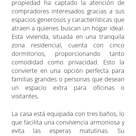
propiedad ha captado la atención de
i
i
i
i
i
i
e
k
p
m
s
n
r
r
r
r
r
r
r
t
e
e
e
e
e
e
)
compradores interesados gracias a sus
n
n
n
n
n
n
espacios generosos y características que
atraen a quienes buscan un hogar ideal.
Esta vivienda, situada en una tranquila
zona residencial, cuenta con cinco
dormitorios, proporcionando tanto
comodidad como privacidad. Esto la
convierte en una opción perfecta para
familias grandes o personas que desean
un espacio extra para oficinas o
visitantes.
La casa está equipada con tres baños, lo
que facilita una convivencia armoniosa y
evita las esperas matutinas. Su