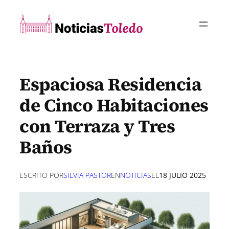
Saltar
al
contenido
Espaciosa Residencia
de Cinco Habitaciones
con Terraza y Tres
Baños
ESCRITO POR
SILVIA PASTOR
EN
NOTICIAS
EL
18 JULIO 2025