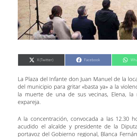
C
C
C
X (Twitter)
Facebook
Wha
o
o
o
m
m
m
p
p
p
a
a
a
La Plaza del Infante don Juan Manuel de la loc
r
r
r
t
t
t
i
i
i
del municipio para gritar «basta ya» a la viole
r
r
r
e
e
e
la muerte de una de sus vecinas, Elena, l
n
n
n
expareja.
A la concentración, convocada a las 12.30 h
acudido el alcalde y presidente de la Diputa
portavoz del Gobierno regional, Blanca Fernán