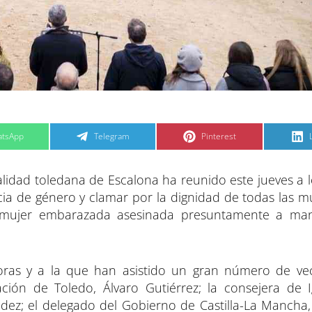
C
C
tsApp
Telegram
Pinterest
o
o
m
m
p
p
a
a
alidad toledana de Escalona ha reunido este jueves a l
r
r
t
t
t
i
i
i
ncia de género y clamar por la dignidad de todas las m
r
r
e
e
a mujer embarazada asesinada presuntamente a ma
n
n
oras y a la que han asistido un gran número de ve
ción de Toledo, Álvaro Gutiérrez; la consejera de 
dez; el delegado del Gobierno de Castilla-La Mancha,