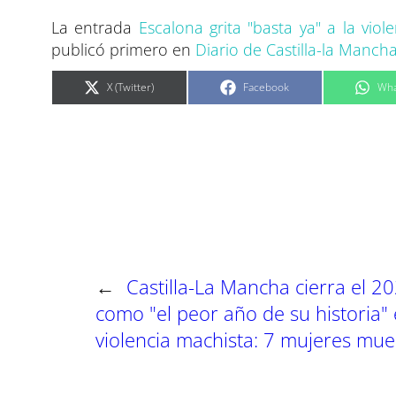
La entrada
Escalona grita "basta ya" a la vio
publicó primero en
Diario de Castilla-la Manch
C
C
C
X (Twitter)
Facebook
Wha
o
o
o
m
m
m
p
p
p
a
a
a
r
r
r
t
t
t
i
i
i
r
r
r
e
e
e
n
n
n
←
Castilla-La Mancha cierra el 2
como "el peor año de su historia"
violencia machista: 7 mujeres mue