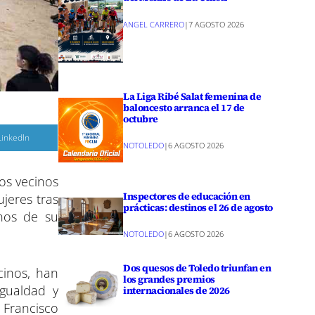
ANGEL CARRERO
|
7 AGOSTO 2026
La Liga Ribé Salat femenina de
baloncesto arranca el 17 de
octubre
C
LinkedIn
o
NOTOLEDO
|
6 AGOSTO 2026
m
p
a
os vecinos
r
Inspectores de educación en
ujeres tras
r
prácticas: destinos el 26 de agosto
e
nos de su
n
NOTOLEDO
|
6 AGOSTO 2026
Dos quesos de Toledo triunfan en
cinos, han
los grandes premios
Igualdad y
internacionales de 2026
 Francisco