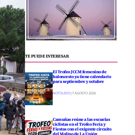
TE PUEDE INTERESAR
El Trofeo JCCM femenino de
baloncesto ya tiene calendario
para septiembre y octubre
NOTOLEDO
|
7 AGOSTO 2026
Camuñas reúne a las escuelas
ciclistas en el Trofeo Feria y
Fiestas con el exigente circuito
del Molino de La Unión