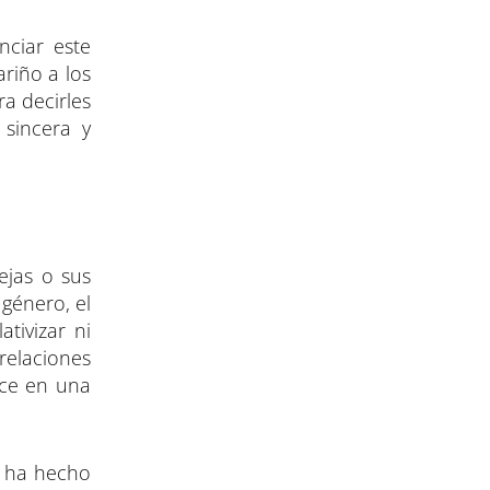
nciar este
riño a los
ra decirles
 sincera y
ejas o sus
género, el
tivizar ni
 relaciones
uce en una
n ha hecho