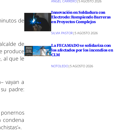
ANGEL CARRERO
|
5 AGOSTO 2026
Innovación en Soldadura con
Electrodo: Rompiendo Barreras
minutos de
en Proyectos Complejos
SILVIA PASTOR
|
5 AGOSTO 2026
alcalde de
La FECAMADO se solidariza con
los afectados por los incendios en
se produce
CLM
, al que le
NOTOLEDO
|
5 AGOSTO 2026
a– vayan a
 su padre:
s ponernos
da condena
chistas’».