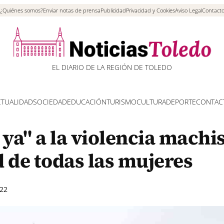
¿Quiénes somos?
Enviar notas de prensa
Publicidad
Privacidad y Cookies
Aviso Legal
Contact
EL DIARIO DE LA REGIÓN DE TOLEDO
CTUALIDAD
SOCIEDAD
EDUCACIÓN
TURISMO
CULTURA
DEPORTE
CONTAC
 ya" a la violencia machis
 de todas las mujeres
22