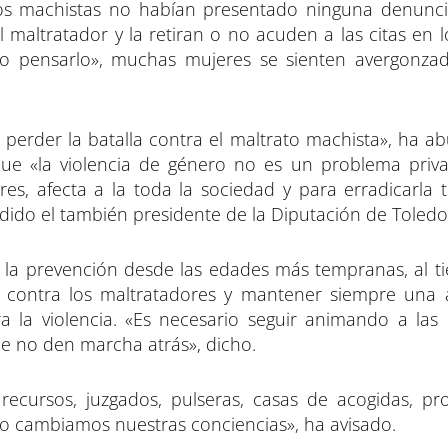
os machistas no habían presentado ninguna denunci
maltratador y la retiran o no acuden a las citas en l
so pensarlo», muchas mujeres se sienten avergonza
erder la batalla contra el maltrato machista», ha a
que «la violencia de género no es un problema priv
es, afecta a la toda la sociedad y para erradicarla 
dido el también presidente de la Diputación de Toledo
ar la prevención desde las edades más tempranas, al 
z contra los maltratadores y mantener siempre una 
a la violencia. «Es necesario seguir animando a las
ue no den marcha atrás», dicho.
cursos, juzgados, pulseras, casas de acogidas, pr
no cambiamos nuestras conciencias», ha avisado.