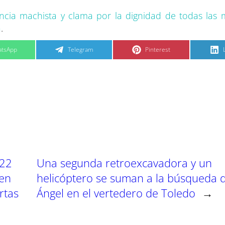
lencia machista y clama por la dignidad de todas las 
a
.
C
C
tsApp
Telegram
Pinterest
o
o
m
m
p
p
a
a
r
r
t
t
t
i
i
i
r
r
e
e
n
n
022
Una segunda retroexcavadora y un
 en
helicóptero se suman a la búsqueda 
rtas
Ángel en el vertedero de Toledo
→