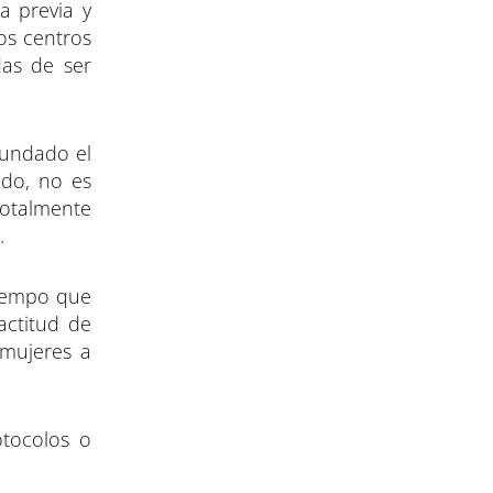
a previa y
os centros
das de ser
bundado el
ado, no es
totalmente
.
tiempo que
actitud de
 mujeres a
otocolos o