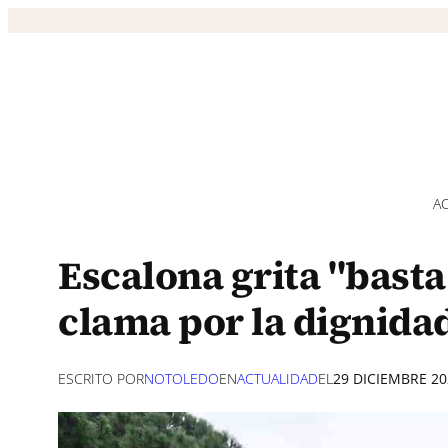
Saltar
al
contenido
A
Escalona grita "basta
clama por la dignidad
ESCRITO POR
NOTOLEDO
EN
ACTUALIDAD
EL
29 DICIEMBRE 20