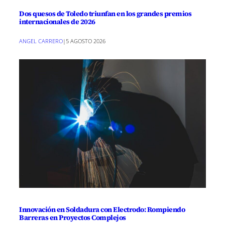
Dos quesos de Toledo triunfan en los grandes premios
internacionales de 2026
ANGEL CARRERO
|
5 AGOSTO 2026
Innovación en Soldadura con Electrodo: Rompiendo
Barreras en Proyectos Complejos