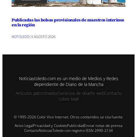
Publicadas las bolsas provisionales de maestros interinos
en la región
NOTOLEDO
|
5 AGOSTO 2026
Noticiastoledo.com es un medio de Medios y Redes
dependiente de Diario de la Mancha
Artículos patrocinados
Servicios de diseño web
Contacto
Sobre MyR
© 1995-2026 Color Vivo Internet. Otros contenidos se cita fuente.
Aviso Legal
Privacidad y Cookies
Publicidad
Enviar notas de prensa
Contacto
NoticiasToledo con registro ISSN 2990-2134