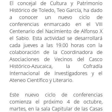
a
a
a
a
a
a
i
b
s
g
e
e
El concejal de Cultura y Patrimonio
r
r
r
r
r
r
t
o
A
r
r
d
t
t
t
t
t
t
t
o
p
a
e
I
Histórico de Toledo, Teo García, ha dado
i
i
i
i
i
i
e
k
p
m
s
n
r
r
r
r
r
r
r
t
e
e
e
e
e
e
)
a conocer un nuevo ciclo de
n
n
n
n
n
n
conferencias enmarcado en el VIII
Centenario del Nacimiento de Alfonso X
el Sabio. Esta actividad se desarrollará
cada jueves a las 19.00 horas con la
colaboración de la Coordinadora de
Asociaciones de Vecinos del Casco
Histórico-Azucaica, la Cofradía
Internacional de Investigadores y el
Ateneo Científico y Literario.
Este nuevo ciclo de conferencias
comienza el próximo 4 de octubre,
martes, en la sala Capitular de las Casas