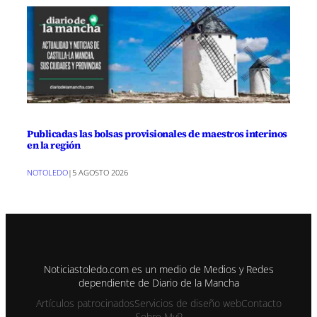
Publicadas las bolsas provisionales de maestros interinos
en la región
NOTOLEDO
|
5 AGOSTO 2026
Noticiastoledo.com es un medio de Medios y Redes
dependiente de Diario de la Mancha
Artículos patrocinados
Servicios de diseño web
Contacto
Sobre MyR