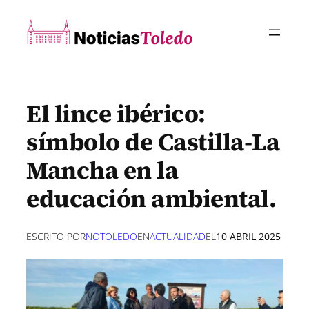
Saltar
al
contenido
El lince ibérico:
símbolo de Castilla-La
Mancha en la
educación ambiental.
ESCRITO POR
NOTOLEDO
EN
ACTUALIDAD
EL
10 ABRIL 2025