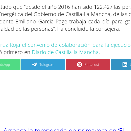
estado que “desde el año 2016 han sido 122.427 las pe
Energética del Gobierno de Castilla-La Mancha, de las 
idente Emiliano García-Page trabaja cada día para gar
ualdad de las personas”, ha concluido la consejera.
ruz Roja el convenio de colaboración para la ejecució
ó primero en
Diario de Castilla-la Mancha
.
C
C
tsApp
Telegram
Pinterest
o
o
m
m
p
p
a
a
r
r
t
t
t
i
i
i
r
r
e
e
n
n
Arranca la temporada de primavera en ‘El