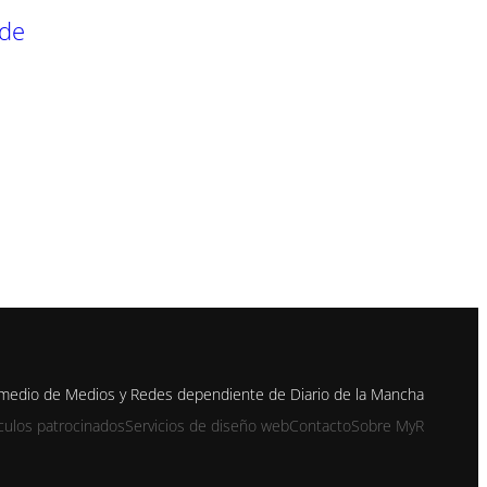
 de
 medio de Medios y Redes dependiente de Diario de la Mancha
ículos patrocinados
Servicios de diseño web
Contacto
Sobre MyR