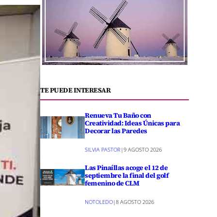
TE PUEDE INTERESAR
Renueva Tu Baño con
Creatividad: Ideas Únicas para
Decorar las Paredes
SILVIA PASTOR
|
9 AGOSTO 2026
Las Pinaíllas acoge el 12 de
septiembre la final del golf
femenino de CLM
NOTOLEDO
|
8 AGOSTO 2026