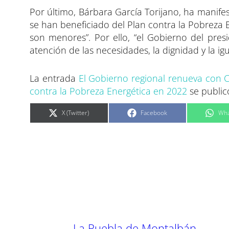
Por último, Bárbara García Torijano, ha manif
se han beneficiado del Plan contra la Pobreza 
son menores”. Por ello, “el Gobierno del pres
atención de las necesidades, la dignidad y la ig
La entrada
El Gobierno regional renueva con C
contra la Pobreza Energética en 2022
se public
C
C
C
X (Twitter)
Facebook
Wha
o
o
o
m
m
m
p
p
p
a
a
a
r
r
r
t
t
t
i
i
i
r
r
r
e
e
e
n
n
n
←
La Puebla de Montalbán