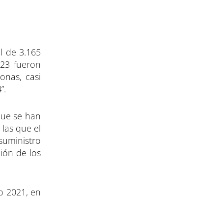
l de 3.165
223 fueron
onas, casi
”.
 que se han
las que el
suministro
ión de los
o 2021, en