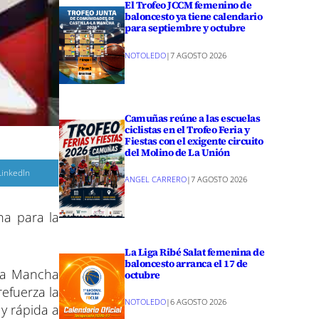
El Trofeo JCCM femenino de
baloncesto ya tiene calendario
para septiembre y octubre
NOTOLEDO
|
7 AGOSTO 2026
Camuñas reúne a las escuelas
ciclistas en el Trofeo Feria y
Fiestas con el exigente circuito
del Molino de La Unión
C
LinkedIn
ANGEL CARRERO
|
7 AGOSTO 2026
o
m
p
a
ha para la
r
r
e
La Liga Ribé Salat femenina de
n
baloncesto arranca el 17 de
-La Mancha
octubre
efuerza la
NOTOLEDO
|
6 AGOSTO 2026
 y rápida a