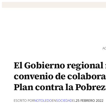
Saltar
al
contenido
A
El Gobierno regional 
convenio de colaborac
Plan contra la Pobrez
ESCRITO POR
NOTOLEDO
EN
SOCIEDAD
EL
25 FEBRERO 2022