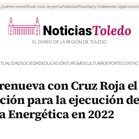
¿Quiénes somos?
Enviar notas de prensa
Publicidad
Privacidad y Cookies
Aviso Legal
Contact
EL DIARIO DE LA REGIÓN DE TOLEDO
CTUALIDAD
SOCIEDAD
EDUCACIÓN
TURISMO
CULTURA
DEPORTE
CONTAC
renueva con Cruz Roja el
ión para la ejecución de
a Energética en 2022