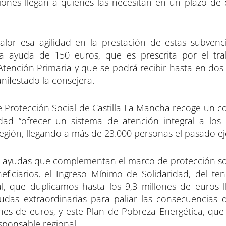
iones llegan a quienes las necesitan en un plazo de 
valor esa agilidad en la prestación de estas subven
na ayuda de 150 euros, que es prescrita por el tr
 Atención Primaria y que se podrá recibir hasta en do
anifestado la consejera.
 Protección Social de Castilla-La Mancha recoge un c
dad “ofrecer un sistema de atención integral a los c
región, llegando a más de 23.000 personas el pasado eje
as ayudas que complementan el marco de protección soc
neficiarios, el Ingreso Mínimo de Solidaridad, del t
al, que duplicamos hasta los 9,3 millones de euros 
das extraordinarias para paliar las consecuencias de
nes de euros, y este Plan de Pobreza Energética, que
esponsable regional.