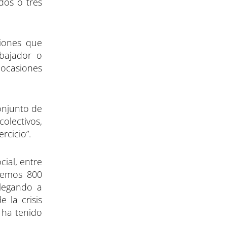
dos o tres
ciones que
abajador o
s ocasiones
onjunto de
olectivos,
rcicio”.
ial, entre
enemos 800
llegando a
 la crisis
 ha tenido