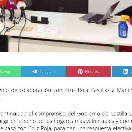
C
C
tsApp
Telegram
Pinterest
o
o
m
m
p
p
a
a
nio de colaboración con Cruz Roja Castilla-La Manc
r
r
t
t
t
i
i
i
.
r
r
e
e
n
n
continuidad al compromiso del Gobierno de Castilla
gir en el seno de los hogares más vulnerables y que r
te caso con Cruz Roja, para dar una respuesta efectiva