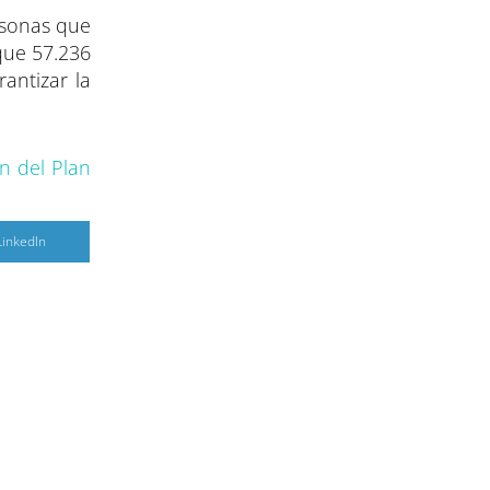
rsonas que
que 57.236
antizar la
n del Plan
C
LinkedIn
o
m
p
a
r
r
e
n