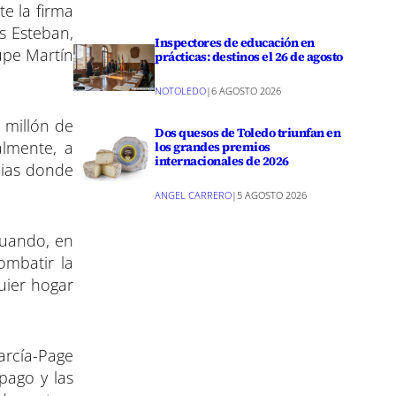
te la firma
s Esteban,
Inspectores de educación en
upe Martín
prácticas: destinos el 26 de agosto
NOTOLEDO
|
6 AGOSTO 2026
 millón de
Dos quesos de Toledo triunfan en
almente, a
los grandes premios
internacionales de 2026
lias donde
ANGEL CARRERO
|
5 AGOSTO 2026
cuando, en
ombatir la
uier hogar
García-Page
pago y las