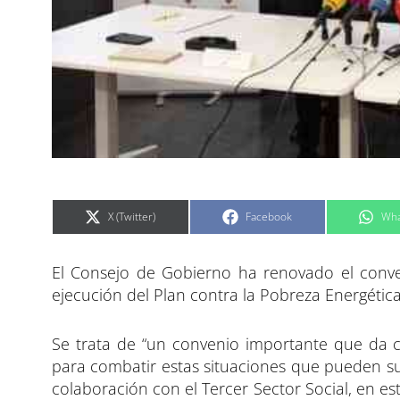
C
C
C
X (Twitter)
Facebook
Wha
o
o
o
m
m
m
p
p
p
a
a
a
El Consejo de Gobierno ha renovado el conve
r
r
r
t
t
t
i
i
i
ejecución del Plan contra la Pobreza Energética
r
r
r
e
e
e
n
n
n
Se trata de “un convenio importante que da 
para combatir estas situaciones que pueden sur
colaboración con el Tercer Sector Social, en es