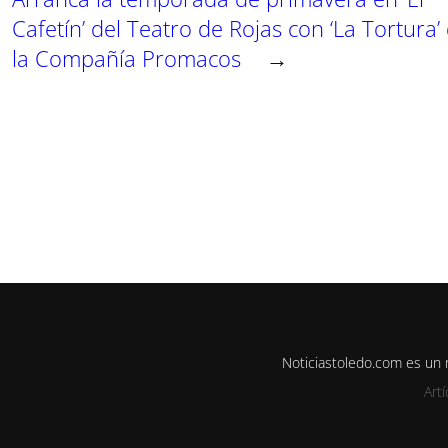
Cafetín’ del Teatro de Rojas con ‘La Tortura’
la Compañía Promacos
→
Noticiastoledo.com es un
Art