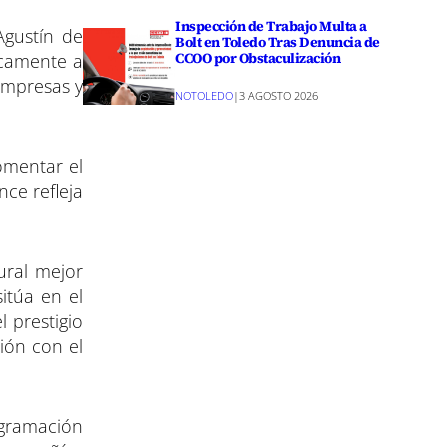
Inspección de Trabajo Multa a
Agustín de
Bolt en Toledo Tras Denuncia de
CCOO por Obstaculización
ficamente a
empresas y
NOTOLEDO
|
3 AGOSTO 2026
omentar el
ce refleja
ural mejor
sitúa en el
 prestigio
ión con el
rogramación