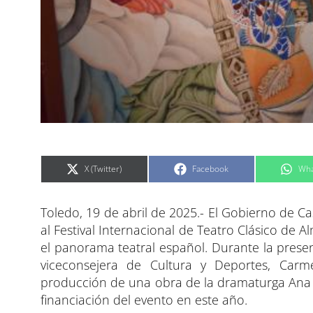
C
C
C
X (Twitter)
Facebook
Wha
o
o
o
m
m
m
p
p
p
a
a
a
Toledo, 19 de abril de 2025.- El Gobierno de C
r
r
r
t
t
t
i
i
i
al Festival Internacional de Teatro Clásico de 
r
r
r
e
e
e
el panorama teatral español. Durante la presenta
n
n
n
viceconsejera de Cultura y Deportes, Car
producción de una obra de la dramaturga Ana Vé
financiación del evento en este año.