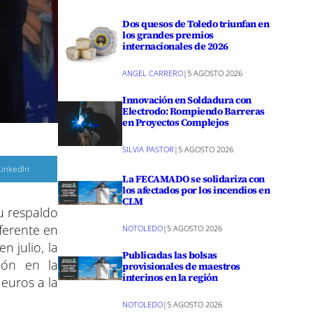
Dos quesos de Toledo triunfan en
los grandes premios
internacionales de 2026
ANGEL CARRERO
|
5 AGOSTO 2026
Innovación en Soldadura con
Electrodo: Rompiendo Barreras
en Proyectos Complejos
SILVIA PASTOR
|
5 AGOSTO 2026
C
LinkedIn
o
La FECAMADO se solidariza con
m
los afectados por los incendios en
p
CLM
a
u respaldo
r
eferente en
NOTOLEDO
|
5 AGOSTO 2026
r
e
n julio, la
n
Publicadas las bolsas
ión en la
provisionales de maestros
interinos en la región
euros a la
NOTOLEDO
|
5 AGOSTO 2026