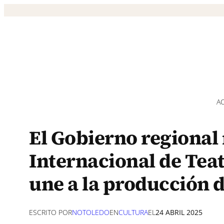
Saltar
al
contenido
A
El Gobierno regional r
Internacional de Teat
une a la producción d
ESCRITO POR
NOTOLEDO
EN
CULTURA
EL
24 ABRIL 2025