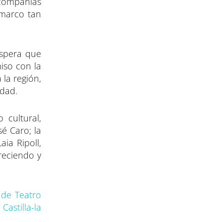
 compañías
 marco tan
 espera que
iso con la
la región,
idad.
 cultural,
sé Caro; la
ia Ripoll,
reciendo y
l de Teatro
 Castilla-la