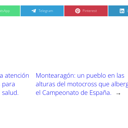
C
C
tsApp
Telegram
Pinterest
o
o
m
m
p
p
a
a
r
r
t
t
t
i
i
i
r
r
e
e
n
n
la atención
Montearagón: un pueblo en las
 para
alturas del motocross que alber
 salud.
el Campeonato de España.
→