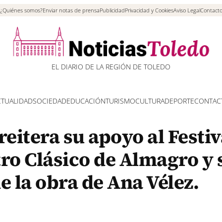
¿Quiénes somos?
Enviar notas de prensa
Publicidad
Privacidad y Cookies
Aviso Legal
Contact
EL DIARIO DE LA REGIÓN DE TOLEDO
CTUALIDAD
SOCIEDAD
EDUCACIÓN
TURISMO
CULTURA
DEPORTE
CONTAC
eitera su apoyo al Festiv
ro Clásico de Almagro y 
e la obra de Ana Vélez.