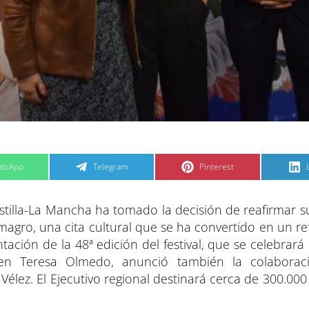
C
C
tsApp
Telegram
Pinterest
o
o
m
m
p
p
a
a
astilla-La Mancha ha tomado la decisión de reafirmar s
r
r
t
t
t
i
i
i
Almagro, una cita cultural que se ha convertido en un r
r
r
e
e
ción de la 48ª edición del festival, que se celebrará e
n
n
men Teresa Olmedo, anunció también la colaborac
lez. El Ejecutivo regional destinará cerca de 300.000 