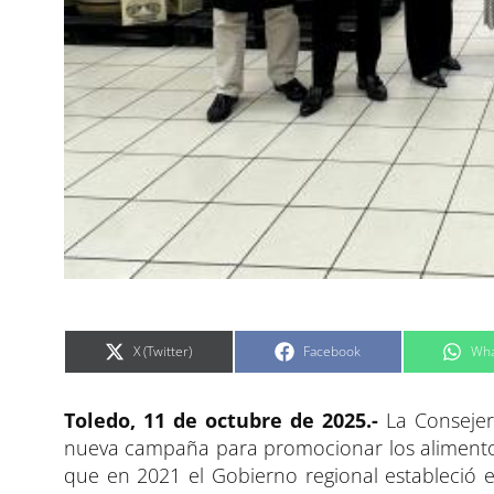
C
C
C
X (Twitter)
Facebook
Wha
o
o
o
m
m
m
p
p
p
a
a
a
Toledo, 11 de octubre de 2025.-
r
r
La Consejerí
r
t
t
t
i
i
i
nueva campaña para promocionar los aliment
r
r
r
e
e
e
que en 2021 el Gobierno regional estableció e
n
n
n