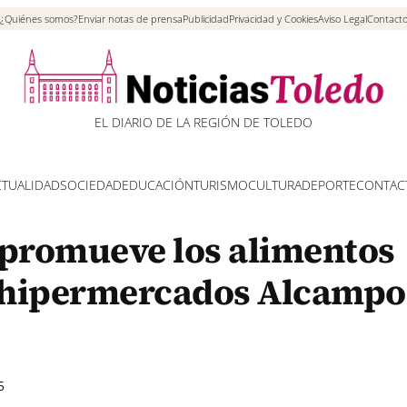
¿Quiénes somos?
Enviar notas de prensa
Publicidad
Privacidad y Cookies
Aviso Legal
Contact
EL DIARIO DE LA REGIÓN DE TOLEDO
CTUALIDAD
SOCIEDAD
EDUCACIÓN
TURISMO
CULTURA
DEPORTE
CONTAC
 promueve los alimentos
 hipermercados Alcampo
5