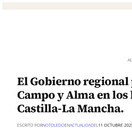
Saltar
al
contenido
A
El Gobierno regional
Campo y Alma en los
Castilla-La Mancha.
ESCRITO POR
NOTOLEDO
EN
ACTUALIDAD
EL
11 OCTUBRE 202