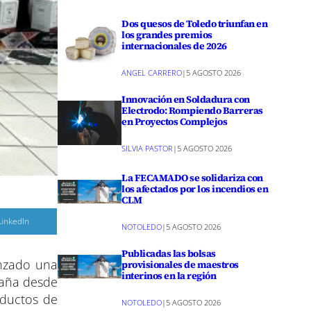
Dos quesos de Toledo triunfan en
los grandes premios
internacionales de 2026
ANGEL CARRERO
|
5 AGOSTO 2026
Innovación en Soldadura con
Electrodo: Rompiendo Barreras
en Proyectos Complejos
SILVIA PASTOR
|
5 AGOSTO 2026
La FECAMADO se solidariza con
los afectados por los incendios en
CLM
C
LinkedIn
NOTOLEDO
|
5 AGOSTO 2026
o
m
p
Publicadas las bolsas
a
anzado una
r
provisionales de maestros
interinos en la región
paña desde
r
e
oductos de
NOTOLEDO
|
5 AGOSTO 2026
n