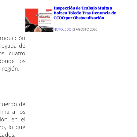
Inspección de Trabajo Multa a
Bolt en Toledo Tras Denuncia de
CCOO por Obstaculización
NOTOLEDO
|
3 AGOSTO 2026
Producción
elegada de
os cuatro
donde los
 región.
acuerdo de
Alma a los
ción en el
ro, lo que
acados.