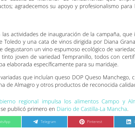
tos; agradecemos su apoyo y profesionalismo para
 las actividades de inauguración de la campaña, que 
oledo y una cata de vinos dirigida por Diana Grana
 se degustaron un vino espumoso ecológico de variedad
tinto joven de variedad Tempranillo, todos con certif
pa elaborada específicamente para su maridaje.
s variadas que incluían queso DOP Queso Manchego, c
a de Almagro y otros productos de reconocida calida
bierno regional impulsa los alimentos Campo y Al
se publicó primero en
Diario de Castilla-La Mancha
.
C
C
tsApp
Telegram
Pinterest
o
o
m
m
p
p