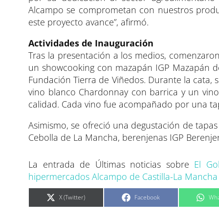
Alcampo se comprometan con nuestros produc
este proyecto avance”, afirmó.
Actividades de Inauguración
Tras la presentación a los medios, comenzaron
un showcooking con mazapán IGP Mazapán de T
Fundación Tierra de Viñedos. Durante la cata,
vino blanco Chardonnay con barrica y un vino 
calidad. Cada vino fue acompañado por una ta
Asimismo, se ofreció una degustación de tapa
Cebolla de La Mancha, berenjenas IGP Berenjen
La entrada de Últimas noticias sobre
El Go
hipermercados Alcampo de Castilla-La Mancha
C
C
C
X (Twitter)
Facebook
Wha
o
o
o
m
m
m
p
p
p