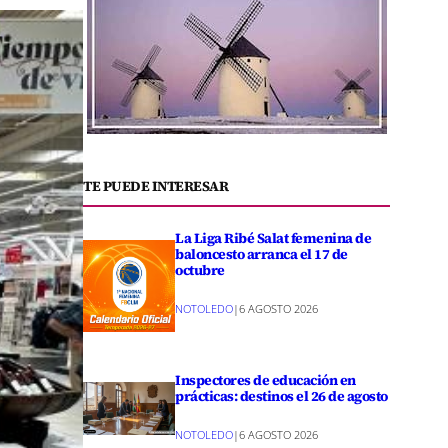
TE PUEDE INTERESAR
La Liga Ribé Salat femenina de
baloncesto arranca el 17 de
octubre
NOTOLEDO
|
6 AGOSTO 2026
Inspectores de educación en
prácticas: destinos el 26 de agosto
NOTOLEDO
|
6 AGOSTO 2026