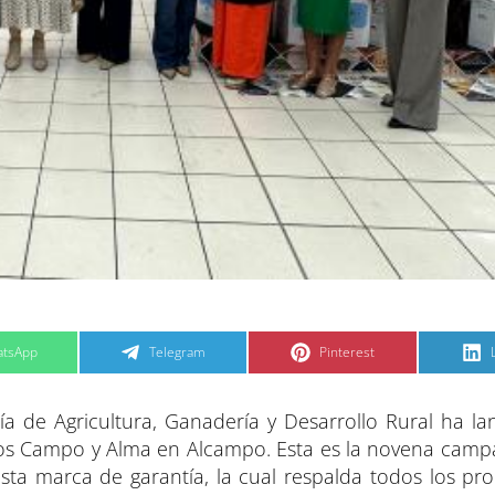
C
C
tsApp
Telegram
Pinterest
o
o
m
m
p
p
a
a
a de Agricultura, Ganadería y Desarrollo Rural ha l
r
r
t
t
t
i
i
i
os Campo y Alma en Alcampo. Esta es la novena cam
r
r
e
e
sta marca de garantía, la cual respalda todos los pr
n
n