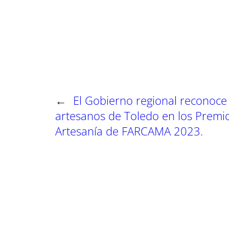
a
a
a
r
r
r
t
t
t
i
i
i
r
r
r
e
e
e
n
n
n
←
El Gobierno regional reconoce
artesanos de Toledo en los Premi
Artesanía de FARCAMA 2023.