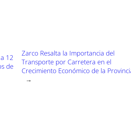
a
a
r
r
t
t
t
i
i
i
r
r
e
e
n
n
Zarco Resalta la Importancia del
 a 12
Transporte por Carretera en el
os de
Crecimiento Económico de la Provinci
→