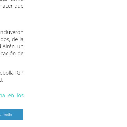
 hacer que
incluyeron
dos, de la
 Airén, un
icación de
ebolla IGP
d.
ma en los
C
LinkedIn
o
m
p