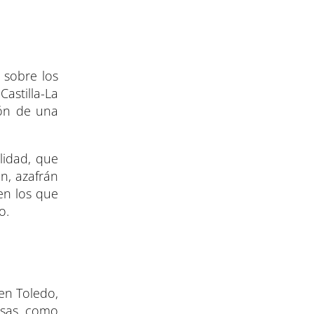
 sobre los
astilla-La
ión de una
lidad, que
n, azafrán
en los que
o.
 en Toledo,
resas como