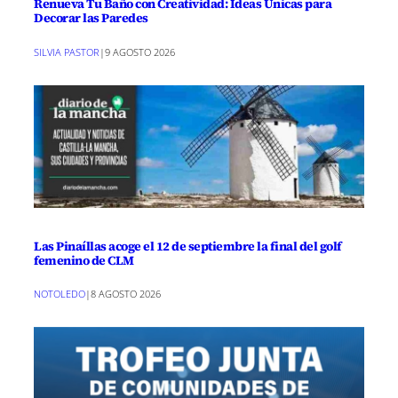
Renueva Tu Baño con Creatividad: Ideas Únicas para
Decorar las Paredes
SILVIA PASTOR
|
9 AGOSTO 2026
Las Pinaíllas acoge el 12 de septiembre la final del golf
femenino de CLM
NOTOLEDO
|
8 AGOSTO 2026