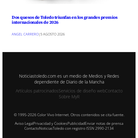
Dos quesos de Toledo triunfan en los grandes premios
internacionales de 2026
ANGEL CARRERO
|
5 AGOSTO 2026
Noticiastoledo.com es un medio de Medios y Redes
dependiente de Diario de la Mancha
Artículos patrocinados
Servicios de diseño web
Contacto
Sobre MyR
© 1995-2026 Color Vivo Internet. Otros contenidos se cita fuente.
Aviso Legal
Privacidad y Cookies
Publicidad
Enviar notas de prensa
Contacto
NoticiasToledo con registro ISSN 2990-2134