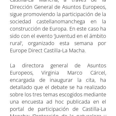
t
o
A
r
r
d
t
t
t
t
t
t
t
o
p
a
e
I
Dirección General de Asuntos Europeos,
i
i
i
i
i
i
e
k
p
m
s
n
r
r
r
r
r
r
r
t
e
e
e
e
e
e
)
sigue promoviendo la participación de la
n
n
n
n
n
n
sociedad castellanomanchega en la
construcción de Europa. En este caso ha
sido con el evento ‘Juventud en el ámbito
rural’, organizado esta semana por
Europe Direct Castilla-La Macha.
La directora general de Asuntos
Europeos, Virginia Marco Cárcel,
encargada de inaugurar la cita, ha
detallado que el debate se ha realizado
sobre los tres temas escogidos mediante
una encuesta ad hoc publicada en el
portal de participación de Castilla-La