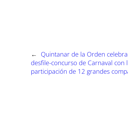
a
a
a
r
r
r
t
t
t
i
i
i
r
r
r
e
e
e
n
n
n
←
Quintanar de la Orden celebra
desfile-concurso de Carnaval con 
participación de 12 grandes comp