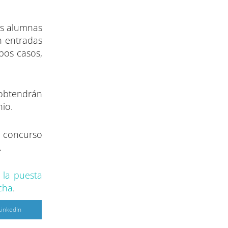
las alumnas
n entradas
bos casos,
 obtendrán
nio.
l concurso
.
 la puesta
ncha
.
C
LinkedIn
o
m
p