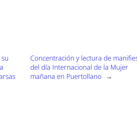
a
a
r
r
t
t
t
i
i
i
r
r
e
e
n
n
 su
Concentración y lectura de manifie
la
del día Internacional de la Mujer
arsas
mañana en Puertollano
→