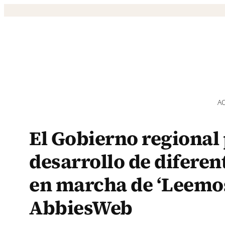
Saltar
al
contenido
A
El Gobierno regional 
desarrollo de diferen
en marcha de ‘Leemos
AbbiesWeb