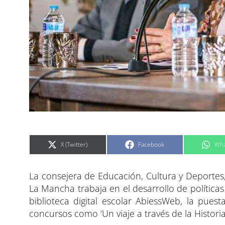
C
C
C
X (Twitter)
Facebook
Wha
o
o
o
m
m
m
p
p
p
a
a
a
La consejera de Educación, Cultura y Deportes
r
r
r
t
t
t
i
i
i
La Mancha trabaja en el desarrollo de políticas 
r
r
r
e
e
e
biblioteca digital escolar AbiessWeb, la pue
n
n
n
concursos como ‘Un viaje a través de la Histo