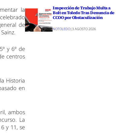
Inspección de Trabajo Multa a
omentar la
Bolt en Toledo Tras Denuncia de
a celebrado
CCOO por Obstaculización
general de
NOTOLEDO
|
3 AGOSTO 2026
 Sainz.
5º y 6º de
de centros
la Historia
 basado en
ril, ambos
ncurso. La
 6 y 11, se