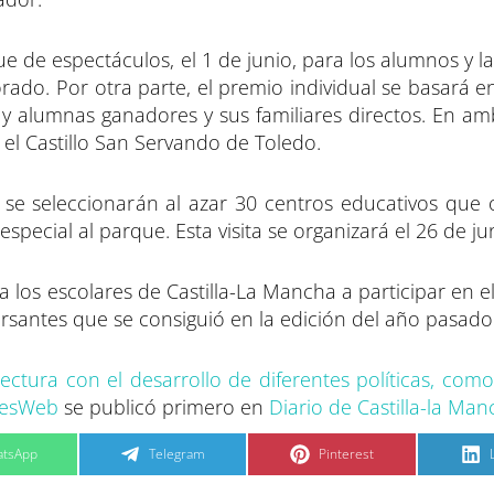
ue de espectáculos, el 1 de junio, para los alumnos y 
rado. Por otra parte, el premio individual se basará e
s y alumnas ganadores y sus familiares directos. En am
l Castillo San Servando de Toledo.
s se seleccionarán al azar 30 centros educativos que
special al parque. Esta visita se organizará el 26 de ju
 los escolares de Castilla-La Mancha a participar en e
cursantes que se consiguió en la edición del año pasado
ectura con el desarrollo de diferentes políticas, como
iesWeb
se publicó primero en
Diario de Castilla-la Ma
C
C
tsApp
Telegram
Pinterest
o
o
m
m
p
p