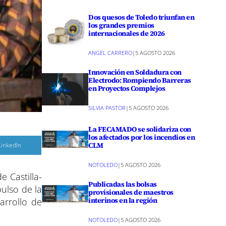
Dos quesos de Toledo triunfan en
los grandes premios
internacionales de 2026
ANGEL CARRERO
|
5 AGOSTO 2026
Innovación en Soldadura con
Electrodo: Rompiendo Barreras
en Proyectos Complejos
SILVIA PASTOR
|
5 AGOSTO 2026
La FECAMADO se solidariza con
los afectados por los incendios en
C
CLM
LinkedIn
o
m
p
NOTOLEDO
|
5 AGOSTO 2026
a
 Castilla-
r
Publicadas las bolsas
pulso de la
provisionales de maestros
r
e
interinos en la región
arrollo de
n
NOTOLEDO
|
5 AGOSTO 2026