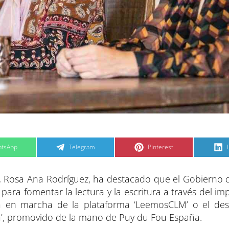
C
C
tsApp
Telegram
Pinterest
o
o
m
m
p
p
a
a
, Rosa Ana Rodríguez, ha destacado que el Gobierno de
r
r
t
t
t
i
i
i
para fomentar la lectura y la escritura a través del im
r
r
e
e
sta en marcha de la plataforma ‘LeemosCLM’ o el des
n
n
ria’, promovido de la mano de Puy du Fou España.