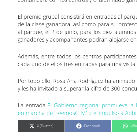
El premio grupal consistirá en entradas al parq
de la clase ganadora, así como para su profeso
al parque, el 2 de junio, para los diez alumno
ganadores y acompañantes podrán alojarse en e
Además, entre todos los centros participante
cada uno de ellos tres entradas para una visita e
Por todo ello, Rosa Ana Rodríguez ha animado a
y les ha invitado a superar la cifra de 300 con
La entrada
El Gobierno regional promueve la l
en marcha de ‘LeemosCLM’ o el impulso a Abb
C
C
C
X (Twitter)
Facebook
Wha
o
o
o
m
m
m
p
p
p