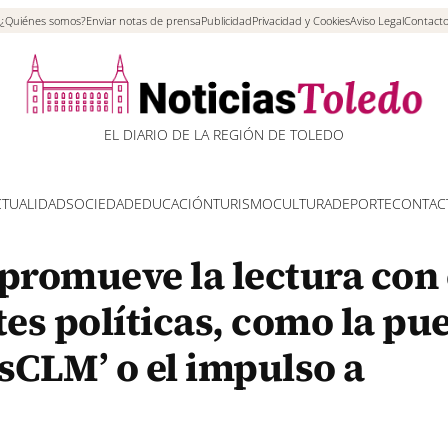
¿Quiénes somos?
Enviar notas de prensa
Publicidad
Privacidad y Cookies
Aviso Legal
Contact
EL DIARIO DE LA REGIÓN DE TOLEDO
CTUALIDAD
SOCIEDAD
EDUCACIÓN
TURISMO
CULTURA
DEPORTE
CONTAC
promueve la lectura con 
tes políticas, como la pu
CLM’ o el impulso a