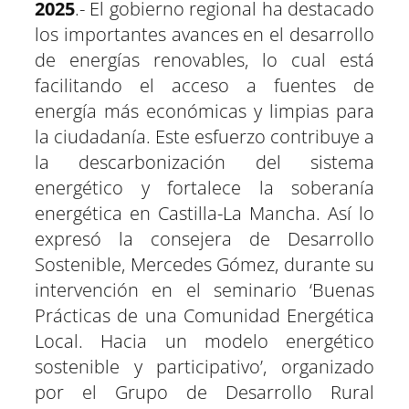
2025
.- El gobierno regional ha destacado
i
i
i
i
i
i
e
k
p
m
s
n
r
r
r
r
r
r
r
t
e
e
e
e
e
e
)
los importantes avances en el desarrollo
n
n
n
n
n
n
de energías renovables, lo cual está
facilitando el acceso a fuentes de
energía más económicas y limpias para
la ciudadanía. Este esfuerzo contribuye a
la descarbonización del sistema
energético y fortalece la soberanía
energética en Castilla-La Mancha. Así lo
expresó la consejera de Desarrollo
Sostenible, Mercedes Gómez, durante su
intervención en el seminario ‘Buenas
Prácticas de una Comunidad Energética
Local. Hacia un modelo energético
sostenible y participativo’, organizado
por el Grupo de Desarrollo Rural