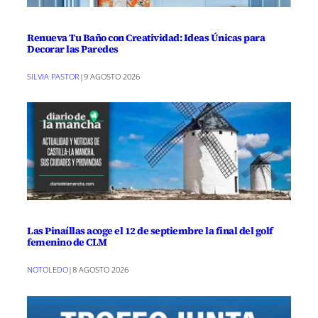
Renueva Tu Baño con Creatividad: Ideas Únicas para
Decorar las Paredes
SILVIA PASTOR
|
9 AGOSTO 2026
Las Pinaíllas acoge el 12 de septiembre la final del golf
femenino de CLM
NOTOLEDO
|
8 AGOSTO 2026