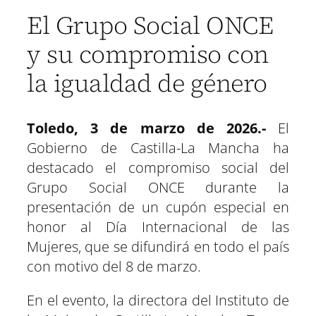
p
p
p
p
p
p
w
e
t
e
t
k
a
a
a
a
a
a
i
b
s
g
e
e
El Grupo Social ONCE
r
r
r
r
r
r
t
o
A
r
r
d
t
t
t
t
t
t
t
o
p
a
e
I
i
i
i
i
i
i
e
k
p
m
s
n
y su compromiso con
r
r
r
r
r
r
r
t
e
e
e
e
e
e
)
n
n
n
n
n
n
la igualdad de género
Toledo, 3 de marzo de 2026.-
El
Gobierno de Castilla-La Mancha ha
destacado el compromiso social del
Grupo Social ONCE durante la
presentación de un cupón especial en
honor al Día Internacional de las
Mujeres, que se difundirá en todo el país
con motivo del 8 de marzo.
En el evento, la directora del Instituto de